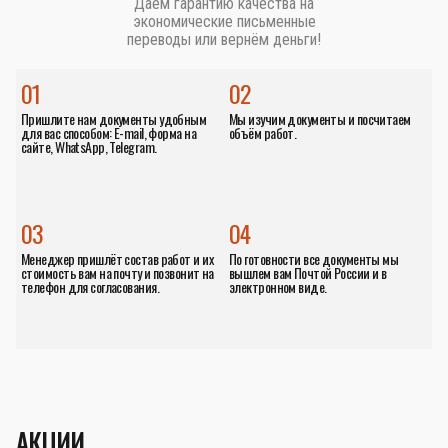
Даём гарантию качества на
экономические письменные
переводы или вернём деньги!
01
02
Пришлите нам документы удобным
Мы изучим документы и посчитаем
для вас способом: E-mail, форма на
объём работ.
сайте, WhatsApp, Telegram.
03
04
Менеджер пришлёт состав работ и их
По готовности все документы мы
стоимость вам на почту и позвонит на
вышлем вам Почтой России и в
телефон для согласования.
электронном виде.
АКЦИИ