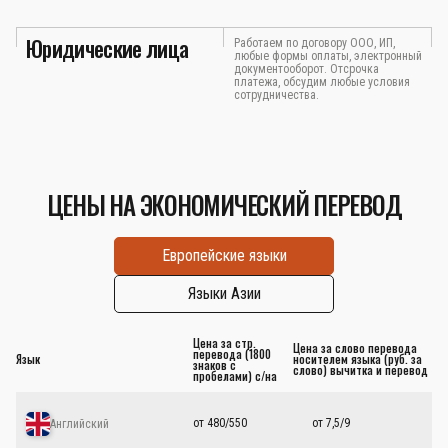
Юридические лица
Работаем по договору ООО, ИП,
любые формы оплаты, электронный
документооборот. Отсрочка
платежа, обсудим любые условия
сотрудничества.
ЦЕНЫ НА ЭКОНОМИЧЕСКИЙ ПЕРЕВОД
Европейские языки
Языки Азии
Цена за стр.
Цена за слово перевода
перевода (1800
Язык
носителем языка (руб. за
знаков с
слово) вычитка и перевод
пробелами) с/на
от 480/550
от 7,5/9
Английский