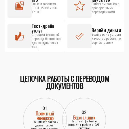
Опыт и гарантия
Работаем только с
ГОСТ 15038 и ISO
проверенными
17100
переводчиками
Тест-драйв
Вернём деньги
услуг
Если вас не устроит
Сделаем тестовый
качество работы то
перевод бесплатно
вернём деньги
для юридических
лиц
ЦЕПОЧКА РАБОТЫ С ПЕРЕВОДОМ
ДОКУМЕНТОВ
01
02
Проектный
Верстальщик
менеджер
Верстает файлы и
Принимает заказ и
готовит к работе в САТ-
делает расчёт
системе
стоимости и сроков