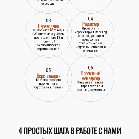
перевода.
04
03
Редактор
Переводчик
Проверяет и
Выполняет перевод в
корректирует перевод
САТ-системе с учётом
текстов, устраняя
поставленного ТЗ и
возможные
принятой
стилистические
экономической
недочёты, ошибки и
терминологией.
опечатки.
06
05
Проектный
Верстальщик
менеджер
Вёрстка готового
Закрывает заказ.
документа и
Отправляет вам
подготовка к печати.
готовые документы.
4 ПРОСТЫХ ШАГА В РАБОТЕ С НАМИ