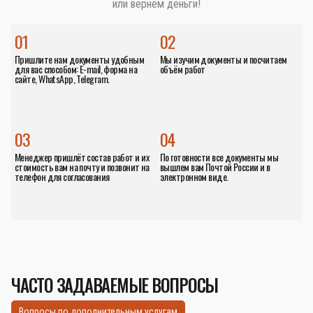
или вернём деньги!
01
02
Пришлите нам документы удобным
Мы изучим документы и посчитаем
для вас способом: E-mail, форма на
объём работ
сайте, WhatsApp, Telegram.
03
04
Менеджер пришлёт состав работ и их
По готовности все документы мы
стоимость вам на почту и позвонит на
вышлем вам Почтой России и в
телефон для согласования
электронном виде.
ЧАСТО ЗАДАВАЕМЫЕ ВОПРОСЫ
Вопросы по дополнительным услугам