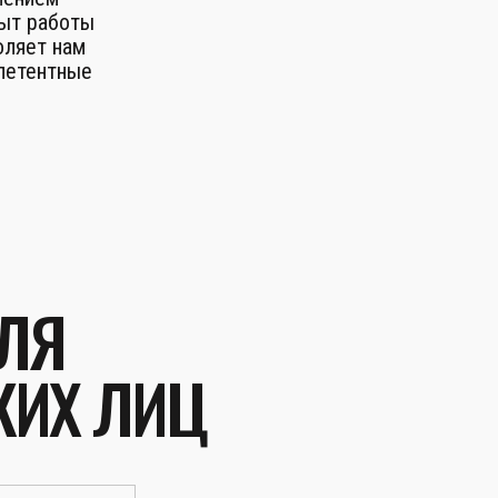
пыт работы
оляет нам
петентные
ЛЯ
КИХ ЛИЦ