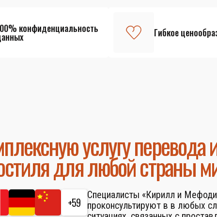
100% конфиденциальность
Гибкое ценообра
данных
плексную услугу перевода 
остиля для любой страны м
Специалисты «Кирилл и Мефоди
+59
проконсультируют в в любых с
ситуациях, связанных с простав