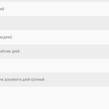
ней
выдачи).
рабочих дней.
ачи документа дней срочный