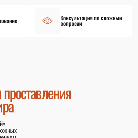
Консультация по сложным
зование
вопросам
и проставления
ира
й»
ложных
лением