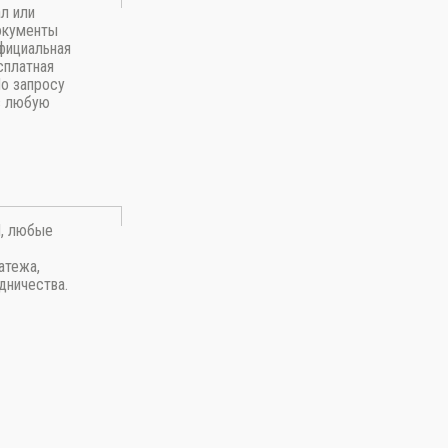
л или
окументы
фициальная
сплатная
По запросу
в любую
П, любые
атежа,
дничества.