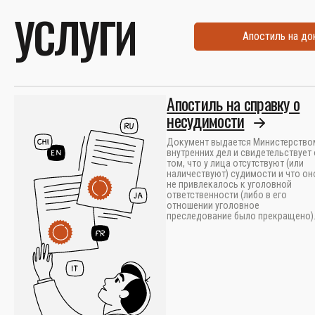
УСЛУГИ
Апостиль на д
Апостиль на справку о
несудимости
Документ выдается Министерство
внутренних дел и свидетельствует 
том, что у лица отсутствуют (или
наличествуют) судимости и что он
не привлекалось к уголовной
ответственности (либо в его
отношении уголовное
преследование было прекращено)