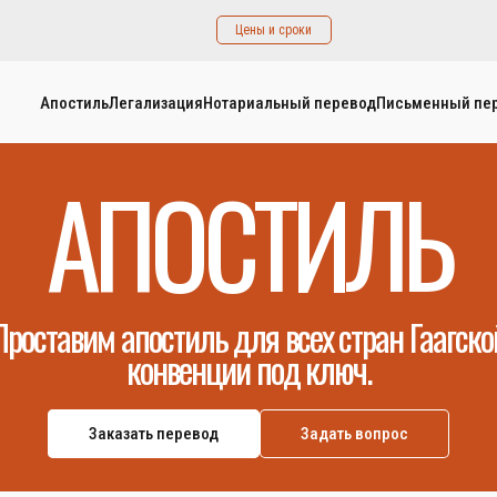
Цены и сроки
Апостиль
Легализация
Нотариальный перевод
Письменный пе
АПОСТИЛЬ
Проставим апостиль для всех стран Гаагско
конвенции под ключ.
Заказать перевод
Задать вопрос