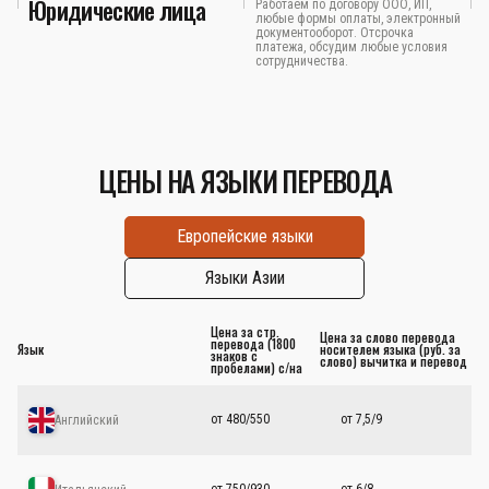
Юридические лица
Работаем по договору ООО, ИП,
любые формы оплаты, электронный
документооборот. Отсрочка
платежа, обсудим любые условия
сотрудничества.
ЦЕНЫ НА ЯЗЫКИ ПЕРЕВОДА
Европейские языки
Языки Азии
Цена за стр.
Цена за слово перевода
перевода (1800
Язык
носителем языка (руб. за
знаков с
слово) вычитка и перевод
пробелами) с/на
от 480/550
от 7,5/9
Английский