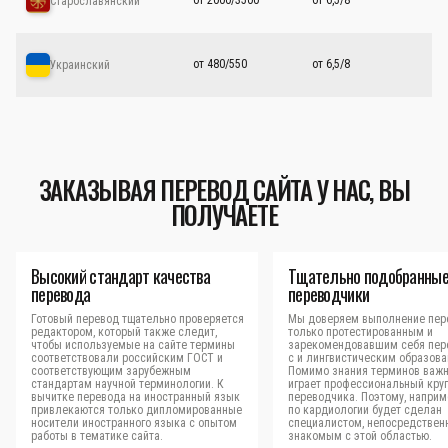
от 2000/3500
от 6,5/8
Старославянский
от 480/550
от 6,5/8
Украинский
ЗАКАЗЫВАЯ ПЕРЕВОД САЙТА У НАС, ВЫ
ПОЛУЧАЕТЕ
Высокий стандарт качества
Тщательно подобранны
перевода
переводчики
Готовый перевод тщательно проверяется
Мы доверяем выполнение пер
редактором, который также следит,
только протестированным и
чтобы используемые на сайте термины
зарекомендовавшим себя пер
соответствовали российским ГОСТ и
с и лингвистическим образова
соответствующим зарубежным
Помимо знания терминов важн
стандартам научной терминологии. К
играет профессиональный кру
вычитке перевода на иностранный язык
переводчика. Поэтому, наприм
привлекаются только дипломированные
по кардиологии будет сделан
носители иностранного языка с опытом
специалистом, непосредствен
работы в тематике сайта.
знакомым с этой областью.