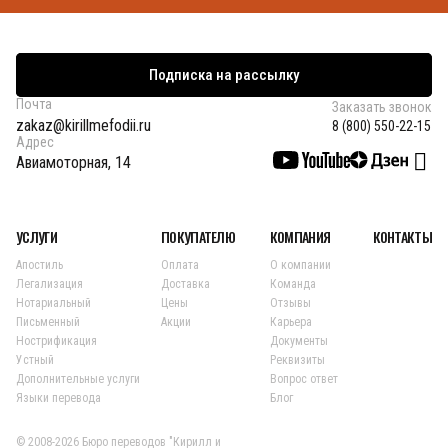
Подписка на рассылку
Почта
Заказать звонок
zakaz@kirillmefodii.ru
8 (800) 550-22-15
Адрес
Авиамоторная, 14
УСЛУГИ
ПОКУПАТЕЛЮ
КОМПАНИЯ
КОНТАКТЫ
Апостиль
Оплата
О компании
Легализация
Доставка
Команда
Нотариальный
Цены
Отзывы
Письменный
Акции
Карьера
Нострификация
Документы
Устный
Реквизиты
Дополнительные услуги
Вопрос ответ
Языки перевода
Блог
© 2008-2026 Бюро переводов "Кирилл и