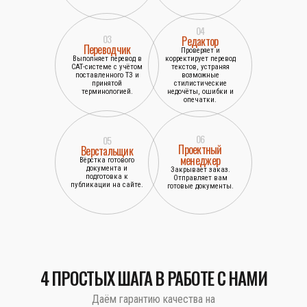
04
03
Редактор
Переводчик
Проверяет и
Выполняет перевод в
корректирует перевод
САТ-системе с учётом
текстов, устраняя
поставленного ТЗ и
возможные
принятой
стилистические
терминологией.
недочёты, ошибки и
опечатки.
06
05
Проектный
Верстальщик
менеджер
Вёрстка готового
документа и
Закрывает заказ.
подготовка к
Отправляет вам
публикации на сайте.
готовые документы.
4 ПРОСТЫХ ШАГА В РАБОТЕ С НАМИ
Даём гарантию качества на