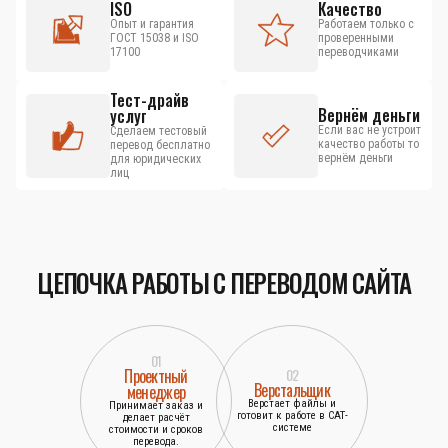
ISO
Качество
Опыт и гарантия
Работаем только с
ГОСТ 15038 и ISO
проверенными
17100
переводчиками
Тест-драйв
Вернём деньги
услуг
Если вас не устроит
Сделаем тестовый
качество работы то
перевод бесплатно
вернём деньги
для юридических
лиц
ЦЕПОЧКА РАБОТЫ С ПЕРЕВОДОМ САЙТА
01
Проектный
02
Верстальщик
менеджер
Верстает файлы и
Принимает заказ и
готовит к работе в САТ-
делает расчёт
системе
стоимости и сроков
перевода.