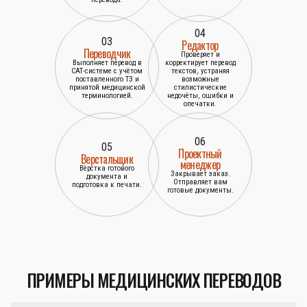
04
03
Редактор
Переводчик
Проверяет и
Выполняет перевод в
корректирует перевод
САТ-системе с учётом
текстов, устраняя
поставленного ТЗ и
возможные
принятой медицинской
стилистические
терминологией.
недочёты, ошибки и
опечатки.
06
05
Проектный
Верстальщик
менеджер
Вёрстка готового
Закрывает заказ.
документа и
Отправляет вам
подготовка к печати.
готовые документы.
ПРИМЕРЫ МЕДИЦИНСКИХ ПЕРЕВОДОВ