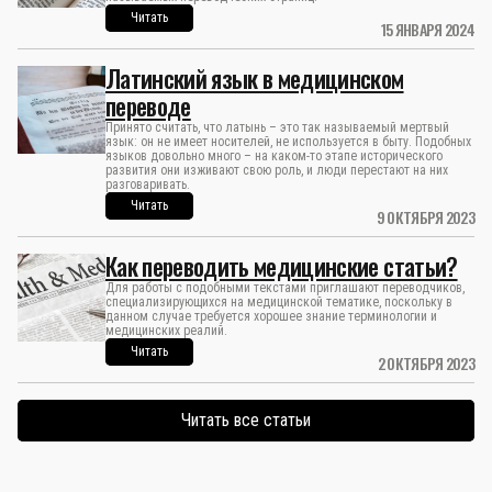
Читать
15 ЯНВАРЯ 2024
Латинский язык в медицинском
переводе
Принято считать, что латынь – это так называемый мертвый
язык: он не имеет носителей, не используется в быту. Подобных
языков довольно много – на каком-то этапе исторического
развития они изживают свою роль, и люди перестают на них
разговаривать.
Читать
9 ОКТЯБРЯ 2023
Как переводить медицинские статьи?
Для работы с подобными текстами приглашают переводчиков,
специализирующихся на медицинской тематике, поскольку в
данном случае требуется хорошее знание терминологии и
медицинских реалий.
Читать
2 ОКТЯБРЯ 2023
Читать все статьи