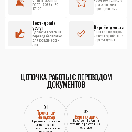
Опыт и гарантия
Работаем только с
ГОСТ 15038 и ISO
проверенными
17100
переводчиками
Тест-драйв
Вернём деньги
услуг
Если вас не устроит
Сделаем тестовый
качество работы то
перевод бесплатно
вернём деньги
для юридических
лиц
ЦЕПОЧКА РАБОТЫ С ПЕРЕВОДОМ
ДОКУМЕНТОВ
01
02
Проектный
Верстальщик
менеджер
Верстает файлы и
Принимает заказ и
готовит к работе в САТ-
делает расчёт
системе
стоимости и сроков
перевода.