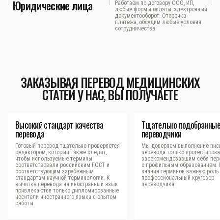
Юридические лица
Работаем по договору ООО, ИП,
любые формы оплаты, электронный
документооборот. Отсрочка
платежа, обсудим любые условия
сотрудничества.
ЗАКАЗЫВАЯ ПЕРЕВОД МЕДИЦИНСКИХ
СТАТЕЙ У НАС, ВЫ ПОЛУЧАЕТЕ
Высокий стандарт качества
Тщательно подобранны
перевода
переводчики
Готовый перевод тщательно проверяется
Мы доверяем выполнение пис
редактором, который также следит,
перевода только протестиров
чтобы используемые термины
зарекомендовавшим себя пер
соответствовали российским ГОСТ и
с профильным образованием.
соответствующим зарубежным
знания терминов важную роль 
стандартам научной терминологии. К
профессиональный кругозор
вычитке перевода на иностранный язык
переводчика.
привлекаются только дипломированные
носители иностранного языка с опытом
работы.