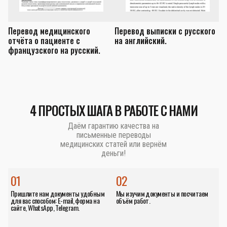
Перевод медицинского
Перевод выписки с русского
П
отчёта о пациенте с
на английский.
з
французского на русский.
а
4 ПРОСТЫХ ШАГА В РАБОТЕ С НАМИ
Даём гарантию качества на
письменные переводы
медицинских статей или вернём
деньги!
01
02
Пришлите нам документы удобным
Мы изучим документы и посчитаем
для вас способом: E-mail, форма на
объём работ.
сайте, WhatsApp, Telegram.