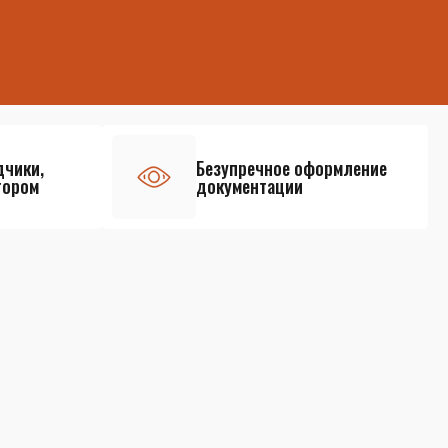
дчики,
Безупречное оформление
тором
документации