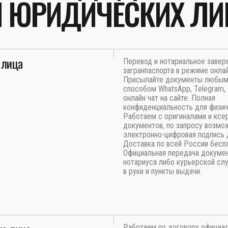
И ЮРИДИЧЕСКИХ ЛИ
 лица
Перевод и нотариальное завер
загранпаспорта в режиме онлай
Присылайте документы любы
способом WhatsApp, Telegram, E
онлайн чат на сайте. Полная
конфиденциальность для физич
Работаем с оригиналами и ксе
документов, по запросу возмо
электронно-цифровая подпись 
Доставка по всей России бесп
Официальная передача докуме
нотариуса либо курьерской сл
в руки и пункты выдачи.
Работаем по договору официа