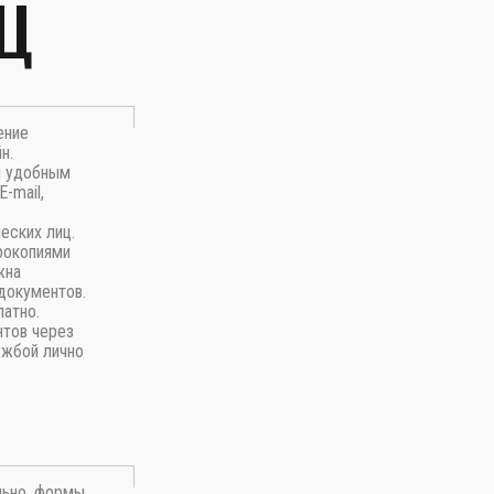
Ц
ение
н.
м удобным
-mail,
еских лиц.
рокопиями
жна
документов.
латно.
нтов через
ужбой лично
льно, формы