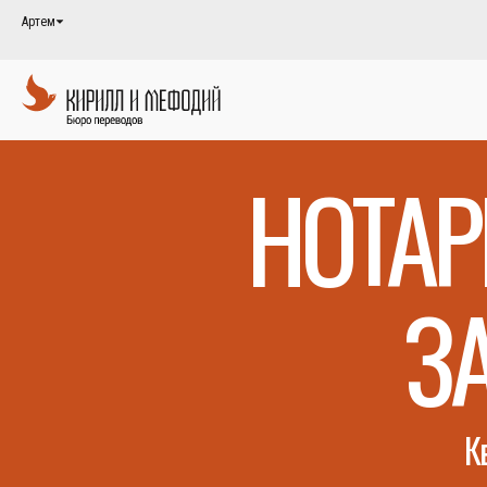
Артем
НОТА
З
К