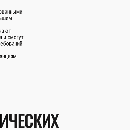
рованными
льшим
знают
я и смогут
ребований
анциям.
ЗИЧЕСКИХ