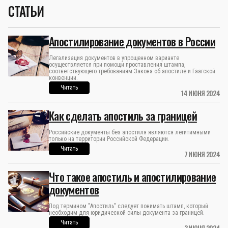
СТАТЬИ
Апостилирование документов в России
Легализация документов в упрощенном варианте
осуществляется при помощи проставления штампа,
соответствующего требованиям Закона об апостиле и Гаагской
конвенции.
Читать
14 ИЮНЯ 2024
Как сделать апостиль за границей
Российские документы без апостиля являются легитимными
только на территории Российской Федерации.
Читать
7 ИЮНЯ 2024
Что такое апостиль и апостилирование
документов
Под термином "Апостиль" следует понимать штамп, который
необходим для юридической силы документа за границей.
Читать
3 ИЮНЯ 2024