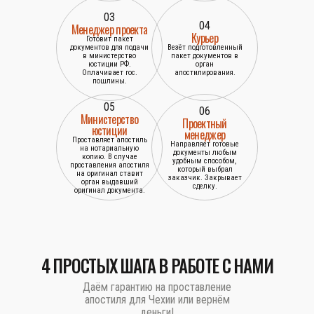
03
04
Менеджер проекта
Курьер
Готовит пакет
документов для подачи
Везёт подготовленный
в министерство
пакет документов в
юстиции РФ.
орган
Оплачивает гос.
апостилирования.
пошлины.
05
06
Министерство
Проектный
юстиции
менеджер
Проставляет апостиль
Направляет готовые
на нотариальную
документы любым
копию. В случае
удобным способом,
проставления апостиля
который выбрал
на оригинал ставит
заказчик. Закрывает
орган выдавший
сделку.
оригинал документа.
4 ПРОСТЫХ ШАГА В РАБОТЕ С НАМИ
Даём гарантию на проставление
апостиля для Чехии или вернём
деньги!