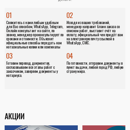
01
02
Свяжитесь с нами любым удобным
Исходя из ваших требований,
для Вас способом, WhatsApp, Telegram,
менеджер направит бланк заказа со
Онлайн консультант на сайте, по
списком работ, выставит счёт на
звонку, менеджер проконсультирует по
оплату, официальный чек придёт вам
сроками и стоимости. Объяснит
на электронную почту ссылкой в
официальные способы передать нам
WhatsApp, СМС.
нотариальные копии или оригиналы
документов.
03
04
Готовим перевод документов,
По готовности, отправим документы в
согласовываем все этапы работ с
пункт выдачи, любой город РФ, любую
заказчиком, заверяем документы у
страну мира.
нотариуса.
АКЦИИ