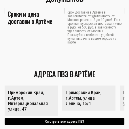
Сроки и цена
Срок доставки в Артёме в
зависимости от удаленности от
доставки в Артёме
Москвы равен от 2 до 10 дней. Есть
срочная курьерская доставка лично
в руки, от 500 руб. в зависимости
удалённости от Москвы.
Пожалуйста выберете удобный
пункт выдачи в вашем городе на
карте.
АДРЕСА ПВЗ В АРТЁМЕ
Приморский Край,
Приморский Край,
Пр
г.Артем,
г.Артем, улица
г.
Интернациональная
Ленина, 15/1
ул
улица, 47
Смотреть все адреса ПВЗ