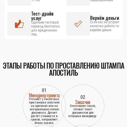
17100
переводчиками
Тест-драйв
Вернём деньги
услуг
Если вас не устроит
Сделаем тестовый
качество работы то
перевод бесплатно
вернём деньги
для юридических
лиц
ЭТАПЫ РАБОТЫ ПО ПРОСТАВЛЕНИЮ ШТАМПА
АПОСТИЛЬ
01
Менеджер проекта
02
Уточняет у заказчика:
Заказчик
простановка апостиля
на оригинал или на
Оплачивает заказ,
нотариальную копию
готовит пакет
документа. Делает
документов для
расчёт стоимости и
отправки менеджеру.
сроков, направляет
бланк заказа.