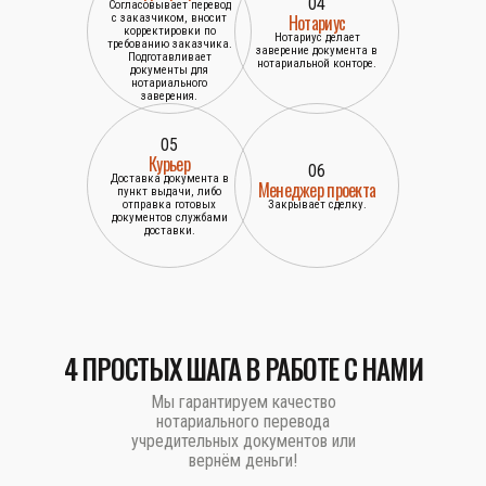
04
Согласовывает перевод
Нотариус
с заказчиком, вносит
корректировки по
Нотариус делает
требованию заказчика.
заверение документа в
Подготавливает
нотариальной конторе.
документы для
нотариального
заверения.
05
Курьер
06
Доставка документа в
Менеджер проекта
пункт выдачи, либо
отправка готовых
Закрывает сделку.
документов службами
доставки.
4 ПРОСТЫХ ШАГА В РАБОТЕ С НАМИ
Мы гарантируем качество
нотариального перевода
учредительных документов или
вернём деньги!