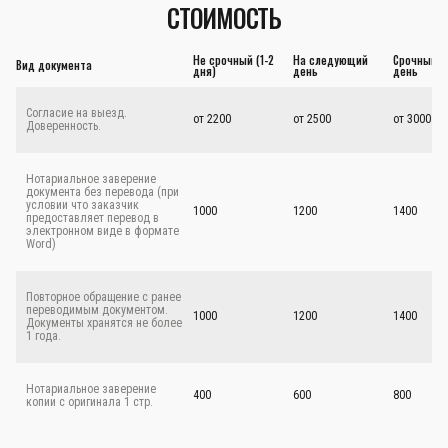
СТОИМОСТЬ
Не срочный (1-2
На следующий
Срочный - 
Вид документа
дня)
день
день
Согласие на выезд.
от 2200
от 2500
от 3000
Доверенность.
Нотариальное заверение
документа без перевода (при
условии что заказчик
1000
1200
1400
предоставляет перевод в
электронном виде в формате
Word)
Повторное обращение с ранее
переводимым документом.
1000
1200
1400
Документы хранятся не более
1 года.
Нотариальное заверение
400
600
800
копии с оригинала 1 стр.