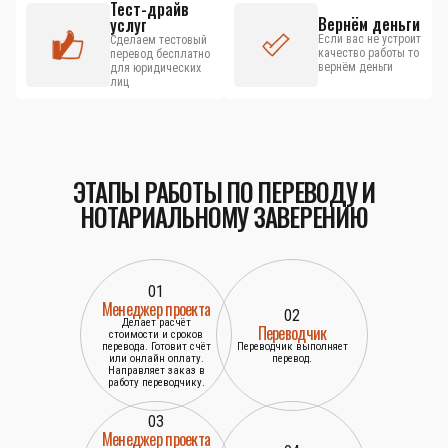
Тест-драйв
Вернём деньги
услуг
Если вас не устроит
Сделаем тестовый
качество работы то
перевод бесплатно
вернём деньги
для юридических
лиц
ЭТАПЫ РАБОТЫ ПО ПЕРЕВОДУ И
НОТАРИАЛЬНОМУ ЗАВЕРЕНИЮ
01
Менеджер проекта
02
Делает расчёт
Переводчик
стоимости и сроков
перевода. Готовит счёт
Переводчик выполняет
или онлайн оплату.
перевод.
Направляет заказ в
работу переводчику.
03
Менеджер проекта