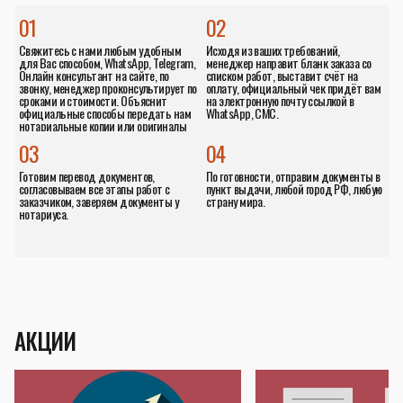
01
02
Свяжитесь с нами любым удобным
Исходя из ваших требований,
для Вас способом, WhatsApp, Telegram,
менеджер направит бланк заказа со
Онлайн консультант на сайте, по
списком работ, выставит счёт на
звонку, менеджер проконсультирует по
оплату, официальный чек придёт вам
сроками и стоимости. Объяснит
на электронную почту ссылкой в
официальные способы передать нам
WhatsApp, СМС.
нотариальные копии или оригиналы
документов.
03
04
Готовим перевод документов,
По готовности, отправим документы в
согласовываем все этапы работ с
пункт выдачи, любой город РФ, любую
заказчиком, заверяем документы у
страну мира.
нотариуса.
АКЦИИ