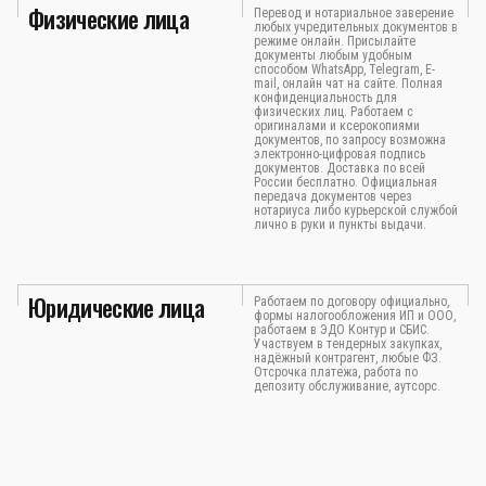
Физические лица
Перевод и нотариальное заверение
любых учредительных документов в
режиме онлайн. Присылайте
документы любым удобным
способом WhatsApp, Telegram, E-
mail, онлайн чат на сайте. Полная
конфиденциальность для
физических лиц. Работаем с
оригиналами и ксерокопиями
документов, по запросу возможна
электронно-цифровая подпись
документов. Доставка по всей
России бесплатно. Официальная
передача документов через
нотариуса либо курьерской службой
лично в руки и пункты выдачи.
Юридические лица
Работаем по договору официально,
формы налогообложения ИП и ООО,
работаем в ЭДО Контур и СБИС.
Участвуем в тендерных закупках,
надёжный контрагент, любые ФЗ.
Отсрочка платежа, работа по
депозиту обслуживание, аутсорс.