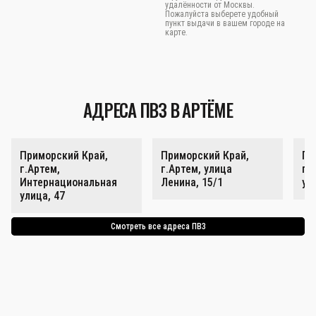
удалённости от Москвы.
Пожалуйста выберете удобный
пункт выдачи в вашем городе на
карте.
АДРЕСА ПВЗ В АРТЁМЕ
Приморский Край,
Приморский Край,
Пр
г.Артем,
г.Артем, улица
г.
Интернациональная
Ленина, 15/1
ул
улица, 47
Смотреть все адреса ПВЗ