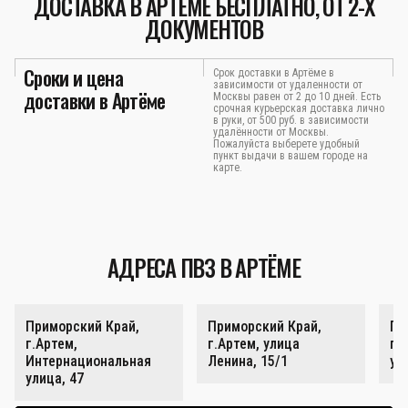
ДОСТАВКА В АРТЁМЕ БЕСПЛАТНО, ОТ 2-Х
ДОКУМЕНТОВ
Сроки и цена
Срок доставки в Артёме в
зависимости от удаленности от
доставки в Артёме
Москвы равен от 2 до 10 дней. Есть
срочная курьерская доставка лично
в руки, от 500 руб. в зависимости
удалённости от Москвы.
Пожалуйста выберете удобный
пункт выдачи в вашем городе на
карте.
АДРЕСА ПВЗ В АРТЁМЕ
Приморский Край,
Приморский Край,
Пр
г.Артем,
г.Артем, улица
г.
Интернациональная
Ленина, 15/1
ул
улица, 47