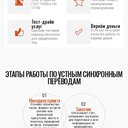
Опыт и гарантия
Работаем только с
ГОСТ 15038 и ISO
проверенными
17100
переводчиками
Тест-драйв
Вернём деньги
услуг
Если вас не устроит
Сделаем тестовый
качество работы то
перевод бесплатно
вернём деньги
для юридических
лиц
ЭТАПЫ РАБОТЫ ПО УСТНЫМ СИНХРОННЫМ
ПЕРЕВОДАМ
01
Менеджер проекта
02
Уточняет количество
Заказчик
часов, формат встречи
онлайн или
Оплачивает счёт,
физическое
направляет материал
присутсвие, место и
для подготовки и всю
тематику проведения
информацию по
встречи. Направляет
мероприятию.