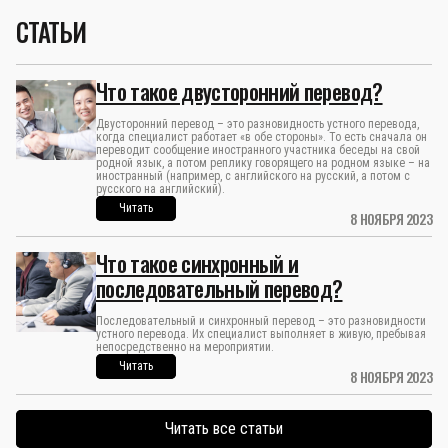
СТАТЬИ
Что такое двусторонний перевод?
Двусторонний перевод – это разновидность устного перевода,
когда специалист работает «в обе стороны». То есть сначала он
переводит сообщение иностранного участника беседы на свой
родной язык, а потом реплику говорящего на родном языке – на
иностранный (например, с английского на русский, а потом с
русского на английский).
Читать
8 НОЯБРЯ 2023
Что такое синхронный и
последовательный перевод?
Последовательный и синхронный перевод – это разновидности
устного перевода. Их специалист выполняет в живую, пребывая
непосредственно на мероприятии.
Читать
8 НОЯБРЯ 2023
Читать все статьи