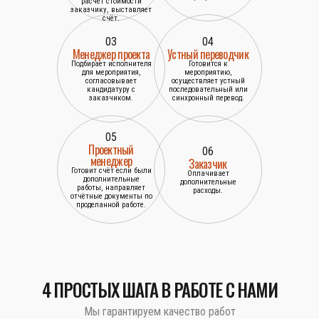
расчёт стоимости
заказчику, выставляет
счёт.
03
04
Менеджер проекта
Устный переводчик
Подбирает исполнителя
Готовится к
для мероприятия,
мероприятию,
согласовывает
осуществляет устный
кандидатуру с
последовательный или
заказчиком.
синхронный перевод.
05
Проектный
06
менеджер
Заказчик
Готовит счёт если были
Оплачивает
дополнительные
дополнительные
работы, направляет
расходы.
отчётные документы по
проделанной работе.
4 ПРОСТЫХ ШАГА В РАБОТЕ С НАМИ
Мы гарантируем качество работ