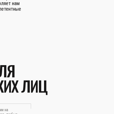
оляет нам
петентные
ЛЯ
КИХ ЛИЦ
ии на