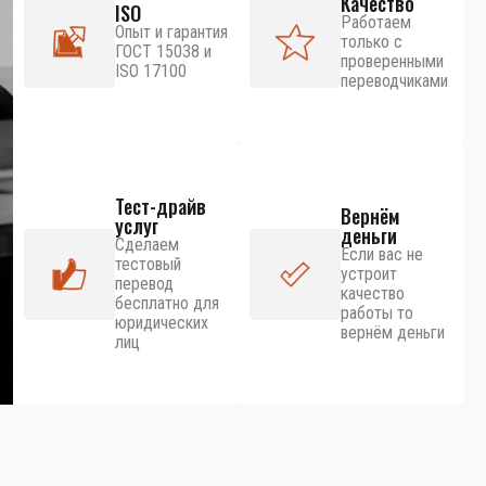
Качество
ISO
Работаем
Опыт и гарантия
только с
ГОСТ 15038 и
проверенными
ISO 17100
переводчиками
Тест-драйв
Вернём
услуг
деньги
Сделаем
Если вас не
тестовый
устроит
перевод
качество
бесплатно для
работы то
юридических
вернём деньги
лиц