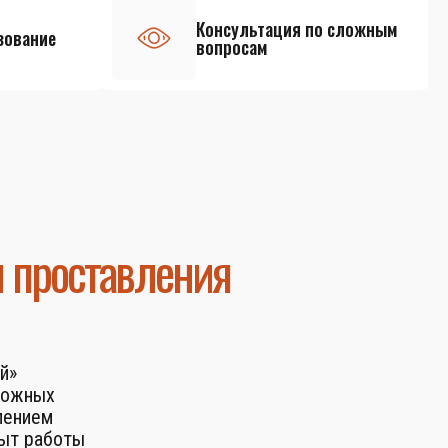
Консультация по сложным
зование
вопросам
и проставления
й»
ложных
лением
пыт работы