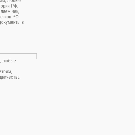
пию, любые
тории РФ.
вляем чек,
регион РФ.
документы в
П, любые
атежа,
дничества.