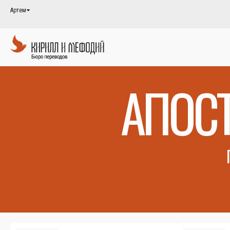
Артем
АПОС