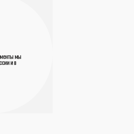
ументы мы
сии и в