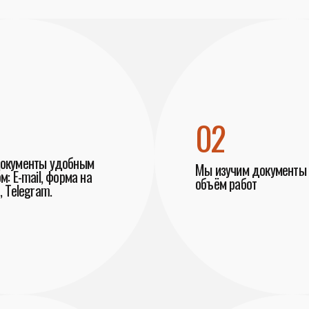
02
документы удобным
Мы изучим документы 
м: E-mail, форма на
объём работ
, Telegram.