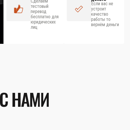
Сделаем
Если вас не
тестовый
устроит
перевод
качество
бесплатно для
работы то
юридических
вернём деньги
лиц
 С НАМИ