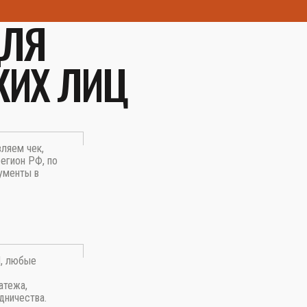
ДЛЯ
КИХ ЛИЦ
вляем чек,
егион РФ, по
ументы в
П, любые
атежа,
дничества.