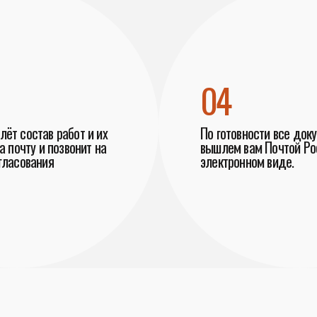
04
ёт состав работ и их
По готовности все док
а почту и позвонит на
вышлем вам Почтой Рос
гласования
электронном виде.