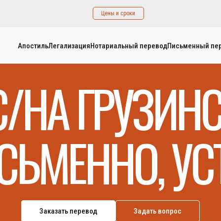
Цены и сроки
Апостиль
Легализация
Нотариальный перевод
Письменный пе
С/НА ГРУЗИН
СЬМЕННО, УС
Заказать перевод
Задать вопрос