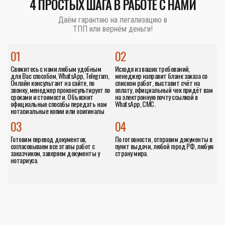
4 ПРОСТЫХ ШАГА В РАБОТЕ С НАМИ
Даём гарантию на легализацию в
ТПП или вернём деньги!
01
02
Свяжитесь с нами любым удобным
Исходя из ваших требований,
для Вас способом, WhatsApp, Telegram,
менеджер направит бланк заказа со
Онлайн консультант на сайте, по
списком работ, выставит счёт на
звонку, менеджер проконсультирует по
оплату, официальный чек придёт вам
сроками и стоимости. Объяснит
на электронную почту ссылкой в
официальные способы передать нам
WhatsApp, СМС.
нотариальные копии или оригиналы
документов.
03
04
Готовим перевод документов,
По готовности, отправим документы в
согласовываем все этапы работ с
пункт выдачи, любой город РФ, любую
заказчиком, заверяем документы у
страну мира.
нотариуса.