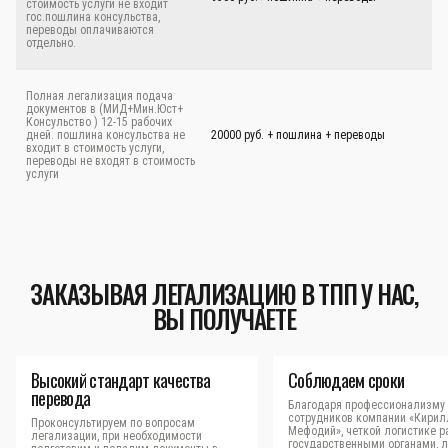
стоимость услуги не входит
гос.пошлина консульства,
переводы оплачиваются
отдельно.
Полная легализация подача
документов в (МИД+Мин.Юст+
Консульство ) 12-15 рабочих
дней. пошлина консульства не
20000 руб. + пошлина + переводы
входит в стоимость услуги,
переводы не входят в стоимость
услуги
ЗАКАЗЫВАЯ ЛЕГАЛИЗАЦИЮ В ТПП У НАС,
ВЫ ПОЛУЧАЕТЕ
Высокий стандарт качества
Соблюдаем сроки
перевода
Благодаря профессионализму
сотрудников компании «Кирил
Проконсультируем по вопросам
Мефодий», четкой логистике р
легализации, при необходимости
государственными органами, 