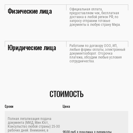
Физические лица
Официальная оплата,
предоставляем чек, бесплатная
доставка в любой регион РФ, по
запросу отправим готовые
документы в любую страну Мира.
Юридические лица
Работаем по договору ООО, ИП,
любые формы оплаты, электронный
документооборот. Отсрочка
платежа, обсудим любые условия
сотрудничества.
СТОИМОСТЬ
Сроки
Цена
Полная легализация подача
документа (МИД, Мин.Юст,
Консульство любой страны) 25-30
рабочих дней. Внимание, в
9500 руб.+ пошлина + переводы