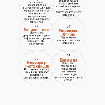
для дегализации
все нюансы.
любым удобным
Направляет бланк,
способом, курьерская
выставляет ссылку для
служба,
официальной оплаты
тождественность через
наших услуг и
нотариуса.
информацию по
официальной передаче
документов.
03
04
Менеджер проекта
Министерство
Готовит пакет
Юстиции
документов для подачи
Подтверждает
в официальные органы
подлинность подписи
РФ Минюст, МИД,
нотариуса.
консульство.
06
05
Консульство
Министерство
Завершает
Иностранных Дел
легализацию,
подтверждает
Проставляет печати и
легитимность
штампы, регистрирует
документа, для
документ в
использования в другой
официальном реестре.
стране.