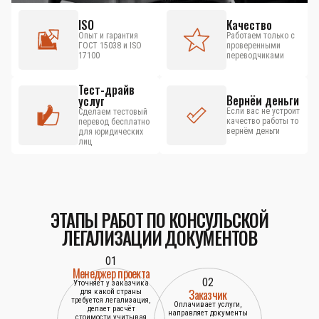
ISO
Качество
Опыт и гарантия
Работаем только с
ГОСТ 15038 и ISO
проверенными
17100
переводчиками
Тест-драйв
Вернём деньги
услуг
Если вас не устроит
Сделаем тестовый
качество работы то
перевод бесплатно
вернём деньги
для юридических
лиц
ЭТАПЫ РАБОТ ПО КОНСУЛЬСКОЙ
ЛЕГАЛИЗАЦИИ ДОКУМЕНТОВ
01
Менеджер проекта
02
Уточняет у заказчика
Заказчик
для какой страны
требуется легализация,
Оплачивает услуги,
делает расчёт
направляет документы
стоимости учитывая