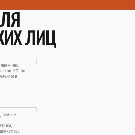
ДЛЯ
КИХ ЛИЦ
вляем чек,
егион РФ, по
ументы в
П, любые
атежа,
дничества.