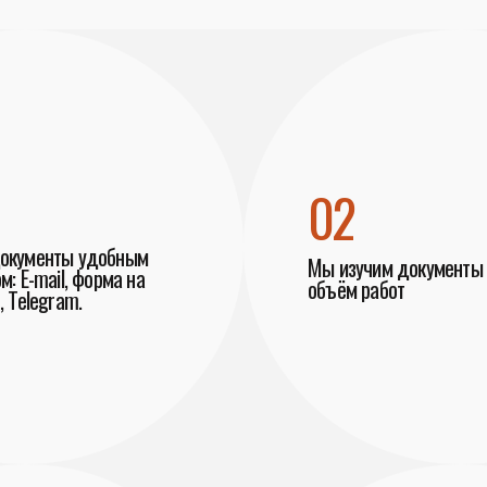
02
документы удобным
Мы изучим документы 
м: E-mail, форма на
объём работ
, Telegram.