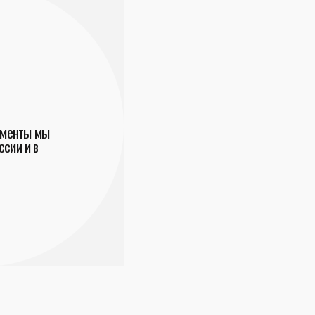
ументы мы
сии и в