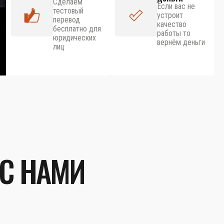
Сделаем
Если вас не
тестовый
устроит
перевод
качество
бесплатно для
работы то
юридических
вернём деньги
лиц
 С НАМИ