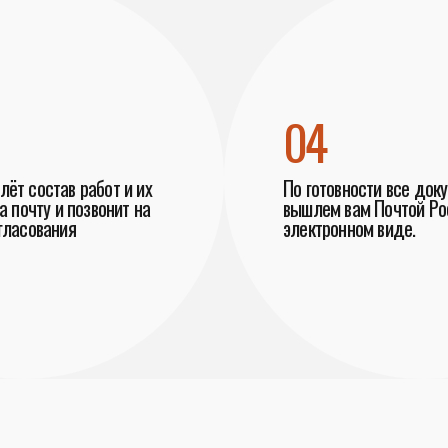
04
ёт состав работ и их
По готовности все док
а почту и позвонит на
вышлем вам Почтой Рос
гласования
электронном виде.