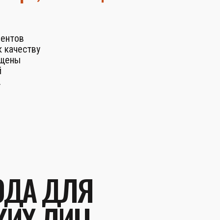
ментов
 качеству
ыщены
й
.
ОДА ДЛЯ
КИХ ЛИЦ