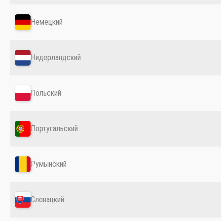
Немецкий
Нидерландский
Польский
Португальский
Румынский
Словацкий