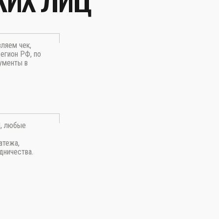
вляем чек,
егион РФ, по
ументы в
П, любые
атежа,
дничества.