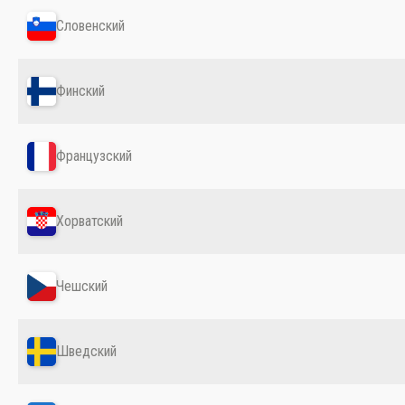
Словенский
Финский
Французский
Хорватский
Чешский
Шведский