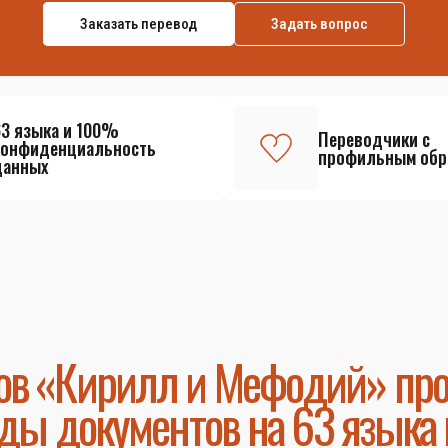
Заказать перевод
Задать вопрос
63 языка и 100%
Переводчики с
конфиденциальность
профильным обр
данных
ов «Кирилл и Мефодий» пр
ды документов на 63 языка 