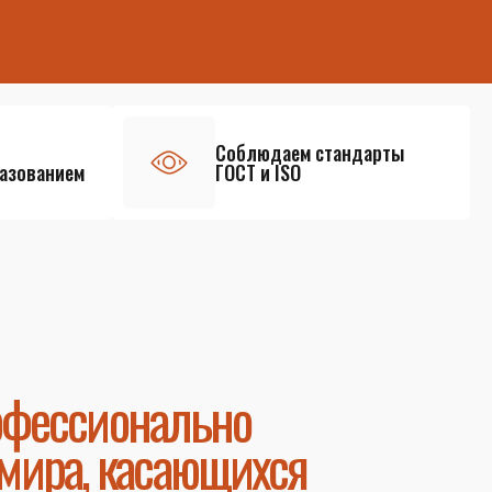
Соблюдаем стандарты
азованием
ГОСТ и ISO
офессионально
мира, касающихся