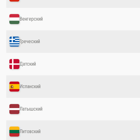
Венгерский
Греческий
Датский
Испанский
Латышский
Литовский