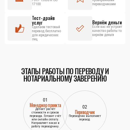
ГОСТ 15038 и ISO
проверенными
17100
переводчиками
Тест-драйв
Вернём деньги
услуг
Если вас не устроит
Сделаем тестовый
качество работы то
перевод бесплатно
вернём деньги
для юридических
лиц
ЭТАПЫ РАБОТЫ ПО ПЕРЕВОДУ И
НОТАРИАЛЬНОМУ ЗАВЕРЕНИЮ
01
Менеджер проекта
02
Делает расчёт
Переводчик
стоимости и сроков
перевода. Готовит счёт
Переводчик выполняет
или онлайн оплату.
перевод.
Направляет заказ в
работу переводчику.