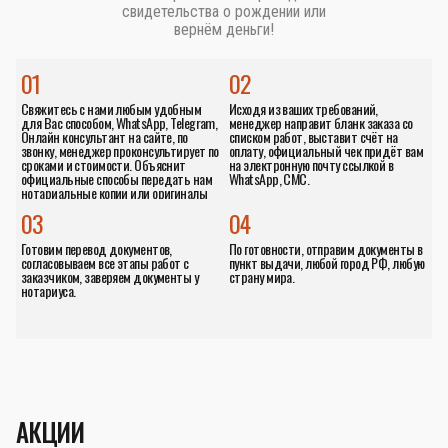
свидетельства о рождении или
вернём деньги!
01
02
Свяжитесь с нами любым удобным
Исходя из ваших требований,
для Вас способом, WhatsApp, Telegram,
менеджер направит бланк заказа со
Онлайн консультант на сайте, по
списком работ, выставит счёт на
звонку, менеджер проконсультирует по
оплату, официальный чек придёт вам
сроками и стоимости. Объяснит
на электронную почту ссылкой в
официальные способы передать нам
WhatsApp, СМС.
нотариальные копии или оригиналы
документов.
03
04
Готовим перевод документов,
По готовности, отправим документы в
согласовываем все этапы работ с
пункт выдачи, любой город РФ, любую
заказчиком, заверяем документы у
страну мира.
нотариуса.
АКЦИИ