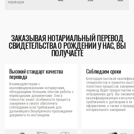
400
500
600
переводов.
ЗАКАЗЫВАЯ НОТАРИАЛЬНЫЙ ПЕРЕВОД
СВИДЕТЕЛЬСТВА О РОЖДЕНИИ У НАС, ВЫ
ПОЛУЧАЕТЕ
Высокий стандарт качества
Соблюдаем сроки
перевода
Благодаря высокой квалифик
специалистов и грамотно выс
Взаимодействуем с
логистике процессов заверен
квалифицированными нотариусами,
перевод будет предоставлен к
обладающими большим опытом работы с
оговоренную дату. Вы сможете
переводными документами. Они в
квалифицированную консульт
тонкостях знают особенности процесса
требованиях к договорам и их
заверения и смогут обеспечить
оформлении, а также о процед
соблюдение всех требований для
нотариального заверения.
дальнейшего безупречного прохождения
документа по инстанциям.