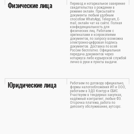
Физические лица
Перевод и нотариальное заверение
свидетельства о рождении в
режиме онлайн. Присылайте
документы любым удобным
способом WhatsApp, Telegram, E-
mail, онлайн чат на сайте. Полная
конфиденциальность для
физических лиц. Работаем с
оригиналами и ксерокопиями
документов, по запросу возможна
электронно-цифровая подпись
документов. Доставка по всей
России бесплатно. Официальная
передача документов через
нотариуса либо курьерской службой
лично в руки и пункты выдачи.
Юридические лица
Работаем по договору официально,
формы налогообложения ИП и ООО,
работаем в ЭДО Контур и СБИС.
Участвуем в тендерных закупках,
надёжный контрагент, любые ФЗ.
Отсрочка платежа, работа по
депозиту обслуживание, аутсорс.