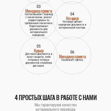
03
Менеджер проекта
04
Согласовывает перевод
Нотариус
с заказчиком, вносит
корректировки по
Нотариус делает
требованию заказчика.
заверение документа в
Подготавливает
нотариальной конторе.
документы для
нотариального
заверения.
05
Курьер
06
Доставка документа в
Менеджер проекта
пункт выдачи, либо
отправка готовых
Закрывает сделку.
документов службами
доставки.
4 ПРОСТЫХ ШАГА В РАБОТЕ С НАМИ
Мы гарантируем качество
нотариального перевода