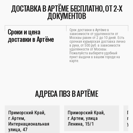
ДОСТАВКА В АРТЁМЕ БЕСПЛАТНО, ОТ 2-Х
ДОКУМЕНТОВ
Сроки и цена
Срок доставки в Артёме в
зависимости от удаленности от
доставки в Артёме
Москвы равен от 2 до 10 дней. Есть
срочная курьерская доставка лично
в руки, от 500 руб. в зависимости
удалённости от Москвы.
Пожалуйста выберете удобный
пункт выдачи в вашем городе на
карте.
АДРЕСА ПВЗ В АРТЁМЕ
Приморский Край,
Приморский Край,
Пр
г.Артем,
г.Артем, улица
г.
Интернациональная
Ленина, 15/1
ул
улица, 47