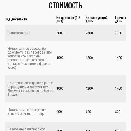
СТОИМОСТЬ
Не срочный (1-2
На следующий
Срочный - 
Вид документа
дня)
день
день
Свидетельства
2000
2300
2900
Нотариальное заверение
документа без перевода (при
условии что заказчик
1000
1200
1400
предоставляет перевод в
электронном виде в формате
Word)
Повторное обращение с ранее
переводимым документом.
1000
1200
1400
Документы хранятся не более
1 года.
Нотариальное заверение
400
600
800
копии с оригинала 1 стр.
Заверение печатью бюро