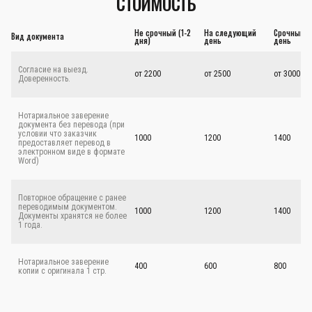
СТОИМОСТЬ
Не срочный (1-2
На следующий
Срочный - 
Вид документа
дня)
день
день
Согласие на выезд.
от 2200
от 2500
от 3000
Доверенность.
Нотариальное заверение
документа без перевода (при
условии что заказчик
1000
1200
1400
предоставляет перевод в
электронном виде в формате
Word)
Повторное обращение с ранее
переводимым документом.
1000
1200
1400
Документы хранятся не более
1 года.
Нотариальное заверение
400
600
800
копии с оригинала 1 стр.