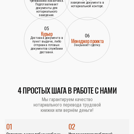
требованию заказчика.
заверение документа в
Подготавливает
нотариальной конторе.
документы для
нотариального
заверения.
05
Курьер
06
Доставка документа в
Менеджер проекта
пункт выдачи, либо
отправка готовых
Закрывает сделку.
документов службами
доставки.
4 ПРОСТЫХ ШАГА В РАБОТЕ С НАМИ
Мы гарантируем качество
нотариального перевода трудовой
книжки или вернём деньги!
01
02
Свяжитесь с нами любым удобным
Исходя из ваших требований,