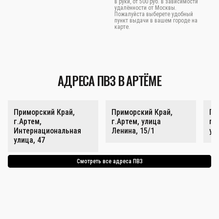
в руки, от 500 руб. в зависимости
удалённости от Москвы.
Пожалуйста выберете удобный
пункт выдачи в вашем городе на
карте.
АДРЕСА ПВЗ В АРТЁМЕ
Приморский Край,
Приморский Край,
Пр
г.Артем,
г.Артем, улица
г.
Интернациональная
Ленина, 15/1
ул
улица, 47
Смотреть все адреса ПВЗ