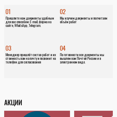
01
02
Пришлите нам документы удобным
Мы изучим документы и посчитаем
для вас способом: E-mail, форма на
объём работ
сайте, WhatsApp, Telegram.
03
04
Менеджер пришлёт состав работ и их
По готовности все документы мы
стоимость вам на почту и позвонит на
вышлем вам Почтой России и в
телефон для согласования
электронном виде.
АКЦИИ