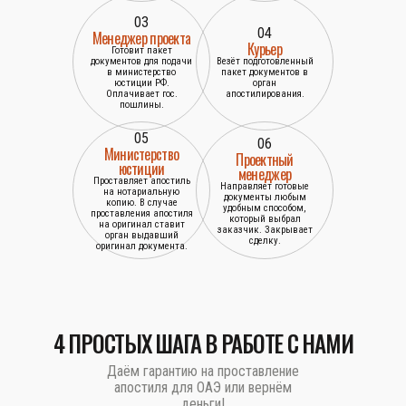
03
04
Менеджер проекта
Курьер
Готовит пакет
документов для подачи
Везёт подготовленный
в министерство
пакет документов в
юстиции РФ.
орган
Оплачивает гос.
апостилирования.
пошлины.
05
06
Министерство
Проектный
юстиции
менеджер
Проставляет апостиль
Направляет готовые
на нотариальную
документы любым
копию. В случае
удобным способом,
проставления апостиля
который выбрал
на оригинал ставит
заказчик. Закрывает
орган выдавший
сделку.
оригинал документа.
4 ПРОСТЫХ ШАГА В РАБОТЕ С НАМИ
Даём гарантию на проставление
апостиля для ОАЭ или вернём
деньги!