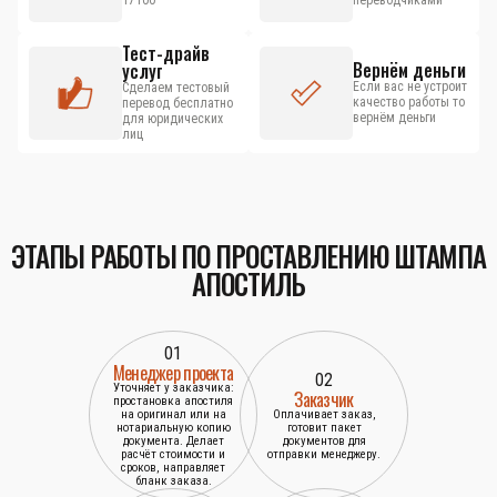
17100
переводчиками
Тест-драйв
Вернём деньги
услуг
Если вас не устроит
Сделаем тестовый
качество работы то
перевод бесплатно
вернём деньги
для юридических
лиц
ЭТАПЫ РАБОТЫ ПО ПРОСТАВЛЕНИЮ ШТАМПА
АПОСТИЛЬ
01
Менеджер проекта
02
Уточняет у заказчика:
Заказчик
простановка апостиля
на оригинал или на
Оплачивает заказ,
нотариальную копию
готовит пакет
документа. Делает
документов для
расчёт стоимости и
отправки менеджеру.
сроков, направляет
бланк заказа.