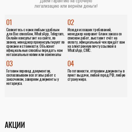
Даём гарантию на срочную
легализацию или вернём деньги!
01
02
Свяжитесь с нами любым удобным
Исходя из ваших требований,
для Вас способом, WhatsApp, Telegram,
менеджер направит бланк заказа со
Онлайн консультант на сайте, по
списком работ, выставит счёт на
звонку, менеджер проконсультирует по
оплату, официальный чек придёт вам
сроками и стоимости. Объяснит
на электронную почту ссылкой в
официальные способы передать нам
WhatsApp, СМС.
нотариальные копии или оригиналы
документов.
03
04
Готовим перевод документов,
По готовности, отправим документы в
согласовываем все этапы работ с
пункт выдачи, любой город РФ, любую
заказчиком, заверяем документы у
страну мира.
нотариуса.
АКЦИИ