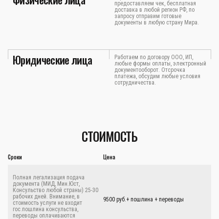
предоставляем чек, бесплатная
доставка в любой регион РФ, по
запросу отправим готовые
документы в любую страну Мира.
Юридические лица
Работаем по договору ООО, ИП,
любые формы оплаты, электронный
документооборот. Отсрочка
платежа, обсудим любые условия
сотрудничества.
СТОИМОСТЬ
Сроки
Цена
Полная легализация подача
документа (МИД, Мин.Юст,
Консульство любой страны) 25-30
рабочих дней. Внимание, в
9500 руб.+ пошлина + переводы
стоимость услуги не входит
гос.пошлина консульства,
переводы оплачиваются