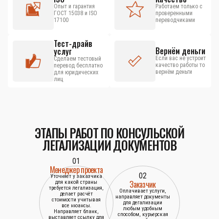
Опыт и гарантия
Работаем только с
ГОСТ 15038 и ISO
проверенными
17100
переводчиками
Тест-драйв
Вернём деньги
услуг
Если вас не устроит
Сделаем тестовый
качество работы то
перевод бесплатно
вернём деньги
для юридических
лиц
ЭТАПЫ РАБОТ ПО КОНСУЛЬСКОЙ
ЛЕГАЛИЗАЦИИ ДОКУМЕНТОВ
01
Менеджер проекта
02
Уточняет у заказчика
Заказчик
для какой страны
требуется легализация,
Оплачивает услуги,
делает расчёт
направляет документы
стоимости учитывая
для дегализации
все нюансы.
любым удобным
Направляет бланк,
способом, курьерская
выставляет ссылку для