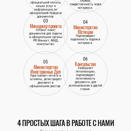
служба,
официальной оплаты
тождественность через
наших услуг и
нотариуса.
информацию по
официальной передаче
документов.
03
04
Менеджер проекта
Министерство
Готовит пакет
Юстиции
документов для подачи
Подтверждает
в официальные органы
подлинность подписи
РФ Минюст, МИД,
нотариуса.
консульство.
06
05
Консульство
Министерство
Завершает
Иностранных Дел
легализацию,
подтверждает
Проставляет печати и
легитимность
штампы, регистрирует
документа, для
документ в
использования в другой
официальном реестре.
стране.
4 ПРОСТЫХ ШАГА В РАБОТЕ С НАМИ