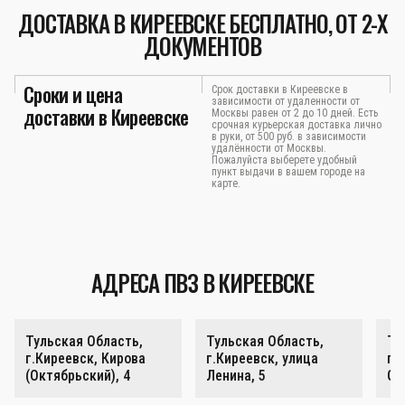
ДОСТАВКА В КИРЕЕВСКЕ БЕСПЛАТНО, ОТ 2-Х
ДОКУМЕНТОВ
Сроки и цена
Срок доставки в Киреевске в
зависимости от удаленности от
доставки в Киреевске
Москвы равен от 2 до 10 дней. Есть
срочная курьерская доставка лично
в руки, от 500 руб. в зависимости
удалённости от Москвы.
Пожалуйста выберете удобный
пункт выдачи в вашем городе на
карте.
АДРЕСА ПВЗ В КИРЕЕВСКЕ
Тульская Область,
Тульская Область,
Ту
г.Киреевск, Кирова
г.Киреевск, улица
г.
(Октябрьский), 4
Ленина, 5
Ок