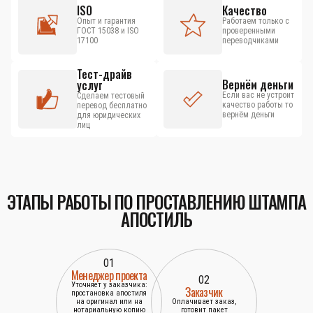
ISO
Качество
Опыт и гарантия
Работаем только с
ГОСТ 15038 и ISO
проверенными
17100
переводчиками
Тест-драйв
Вернём деньги
услуг
Если вас не устроит
Сделаем тестовый
качество работы то
перевод бесплатно
вернём деньги
для юридических
лиц
ЭТАПЫ РАБОТЫ ПО ПРОСТАВЛЕНИЮ ШТАМПА
АПОСТИЛЬ
01
Менеджер проекта
02
Уточняет у заказчика:
Заказчик
простановка апостиля
на оригинал или на
Оплачивает заказ,
нотариальную копию
готовит пакет