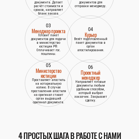
документа. Делает
документов для
расчёт стоимости и
отправки менеджеру.
сроков, направляет
бланк заказа.
03
04
Менеджер проекта
Курьер
Готовит пакет
документов для подачи
Везёт подготовленный
в министерство
пакет документов в
юстиции РФ.
орган
Оплачивает гос.
апостилирования.
пошлины.
05
06
Министерство
Проектный
юстиции
менеджер
Проставляет апостиль
Направляет готовые
на нотариальную
документы любым
копию. В случае
удобным способом,
проставления апостиля
который выбрал
на оригинал ставит
заказчик. Закрывает
орган выдавший
сделку.
оригинал документа.
4 ПРОСТЫХ ШАГА В РАБОТЕ С НАМИ