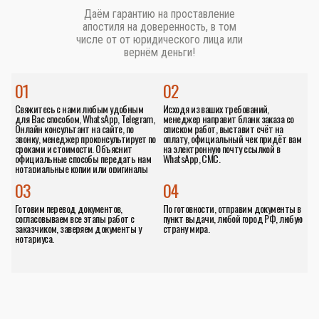
Даём гарантию на проставление
апостиля на доверенность, в том
числе от от юридического лица или
вернём деньги!
01
02
Свяжитесь с нами любым удобным
Исходя из ваших требований,
для Вас способом, WhatsApp, Telegram,
менеджер направит бланк заказа со
Онлайн консультант на сайте, по
списком работ, выставит счёт на
звонку, менеджер проконсультирует по
оплату, официальный чек придёт вам
сроками и стоимости. Объяснит
на электронную почту ссылкой в
официальные способы передать нам
WhatsApp, СМС.
нотариальные копии или оригиналы
документов.
03
04
Готовим перевод документов,
По готовности, отправим документы в
согласовываем все этапы работ с
пункт выдачи, любой город РФ, любую
заказчиком, заверяем документы у
страну мира.
нотариуса.