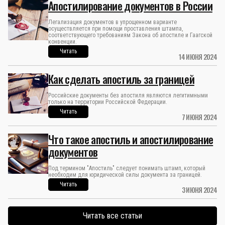
Апостилирование документов в России
Легализация документов в упрощенном варианте
осуществляется при помощи проставления штампа,
соответствующего требованиям Закона об апостиле и Гаагской
конвенции.
Читать
14 ИЮНЯ 2024
Как сделать апостиль за границей
Российские документы без апостиля являются легитимными
только на территории Российской Федерации.
Читать
7 ИЮНЯ 2024
Что такое апостиль и апостилирование
документов
Под термином "Апостиль" следует понимать штамп, который
необходим для юридической силы документа за границей.
Читать
3 ИЮНЯ 2024
Читать все статьи