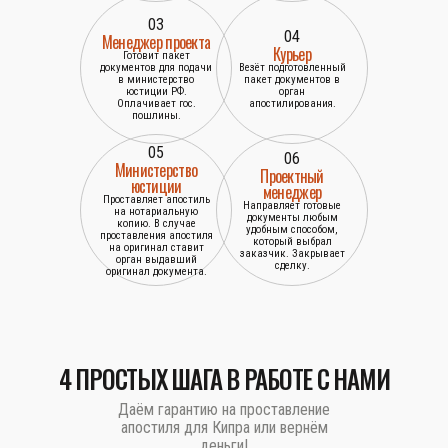
03
04
Менеджер проекта
Курьер
Готовит пакет
документов для подачи
Везёт подготовленный
в министерство
пакет документов в
юстиции РФ.
орган
Оплачивает гос.
апостилирования.
пошлины.
05
06
Министерство
Проектный
юстиции
менеджер
Проставляет апостиль
Направляет готовые
на нотариальную
документы любым
копию. В случае
удобным способом,
проставления апостиля
который выбрал
на оригинал ставит
заказчик. Закрывает
орган выдавший
сделку.
оригинал документа.
4 ПРОСТЫХ ШАГА В РАБОТЕ С НАМИ
Даём гарантию на проставление
апостиля для Кипра или вернём
деньги!