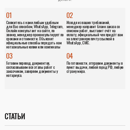
01
02
Свяжитесь с нами любым удобным
Исходя из ваших требований,
для Вас способом, WhatsApp, Telegram,
менеджер направит бланк заказа со
Онлайн консультант на сайте, по
списком работ, выставит счёт на
звонку, менеджер проконсультирует по
оплату, официальный чек придёт вам
сроками и стоимости. Объяснит
на электронную почту ссылкой в
официальные способы передать нам
WhatsApp, СМС.
нотариальные копии или оригиналы
документов.
03
04
Готовим перевод документов,
По готовности, отправим документы в
согласовываем все этапы работ с
пункт выдачи, любой город РФ, любую
заказчиком, заверяем документы у
страну мира.
нотариуса.
СТАТЬИ