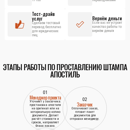
17100
переводчиками
Тест-драйв
Вернём деньги
услуг
Если вас не устроит
Сделаем тестовый
качество работы то
перевод бесплатно
вернём деньги
для юридических
лиц
ЭТАПЫ РАБОТЫ ПО ПРОСТАВЛЕНИЮ ШТАМПА
АПОСТИЛЬ
01
Менеджер проекта
02
Уточняет у заказчика:
Заказчик
простановка апостиля
на оригинал или на
Оплачивает заказ,
нотариальную копию
готовит пакет
документа. Делает
документов для
расчёт стоимости и
отправки менеджеру.
сроков, направляет
бланк заказа.