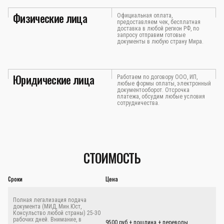
Физические лица
Официальная оплата,
предоставляем чек, бесплатная
доставка в любой регион РФ, по
запросу отправим готовые
документы в любую страну Мира.
Юридические лица
Работаем по договору ООО, ИП,
любые формы оплаты, электронный
документооборот. Отсрочка
платежа, обсудим любые условия
сотрудничества.
СТОИМОСТЬ
Сроки
Цена
Полная легализация подача
документа (МИД, Мин.Юст,
Консульство любой страны) 25-30
рабочих дней. Внимание, в
9500 руб.+ пошлина + переводы