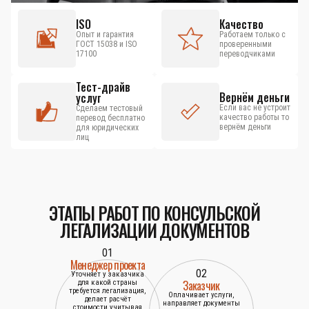
ISO
Качество
Опыт и гарантия
Работаем только с
ГОСТ 15038 и ISO
проверенными
17100
переводчиками
Тест-драйв
Вернём деньги
услуг
Если вас не устроит
Сделаем тестовый
качество работы то
перевод бесплатно
вернём деньги
для юридических
лиц
ЭТАПЫ РАБОТ ПО КОНСУЛЬСКОЙ
ЛЕГАЛИЗАЦИИ ДОКУМЕНТОВ
01
Менеджер проекта
02
Уточняет у заказчика
Заказчик
для какой страны
требуется легализация,
Оплачивает услуги,
делает расчёт
направляет документы
стоимости учитывая