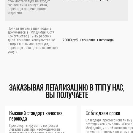
стоимость услуги не входит
гос.пошлина консульства,
переводы оплачиваются
отдельно.
Полная легализация подача
документов в (МИД+Мин.Юст+
Консульство ) 12-15 рабочих
дней. пошлина консульства не
20000 руб. + пошлина + переводы
входит в стоимость услуги,
переводы не входят в стоимость
услуги
ЗАКАЗЫВАЯ ЛЕГАЛИЗАЦИЮ В ТПП У НАС,
ВЫ ПОЛУЧАЕТЕ
Высокий стандарт качества
Соблюдаем сроки
перевода
Благодаря профессионализму
сотрудников компании «Кирил
Проконсультируем по вопросам
Мефодий», четкой логистике р
легализации, при необходимости
государственными органами, 