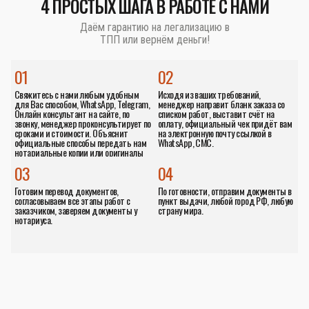
4 ПРОСТЫХ ШАГА В РАБОТЕ С НАМИ
Даём гарантию на легализацию в
ТПП или вернём деньги!
01
02
Свяжитесь с нами любым удобным
Исходя из ваших требований,
для Вас способом, WhatsApp, Telegram,
менеджер направит бланк заказа со
Онлайн консультант на сайте, по
списком работ, выставит счёт на
звонку, менеджер проконсультирует по
оплату, официальный чек придёт вам
сроками и стоимости. Объяснит
на электронную почту ссылкой в
официальные способы передать нам
WhatsApp, СМС.
нотариальные копии или оригиналы
документов.
03
04
Готовим перевод документов,
По готовности, отправим документы в
согласовываем все этапы работ с
пункт выдачи, любой город РФ, любую
заказчиком, заверяем документы у
страну мира.
нотариуса.