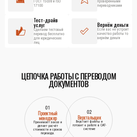
ГОСТ 15038 и ISO
проверенными
17100
переводчиками
Тест-драйв
Вернём деньги
услуг
Если вас не устроит
Сделаем тестовый
качество работы то
перевод бесплатно
вернём деньги
для юридических
лиц
ЦЕПОЧКА РАБОТЫ С ПЕРЕВОДОМ
ДОКУМЕНТОВ
01
02
Проектный
Верстальщик
менеджер
Верстает файлы и
Принимает заказ и
готовит к работе в САТ-
делает расчёт
системе
стоимости и сроков
перевода.