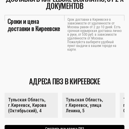
ДОКУМЕНТОВ
Сроки и цена
Срок доставки в Киреевске в
зависимости от удаленности от
доставки в Киреевске
Москвы равен от 2 до 10 дней. Есть
срочная курьерская доставка лично
в руки, от 500 руб. в зависимости
удалённости от Москвы.
Пожалуйста выберете удобный
пункт выдачи в вашем городе на
карте.
АДРЕСА ПВЗ В КИРЕЕВСКЕ
Тульская Область,
Тульская Область,
Ту
г.Киреевск, Кирова
г.Киреевск, улица
г.
(Октябрьский), 4
Ленина, 5
Ок
Смотреть все адреса ПВЗ