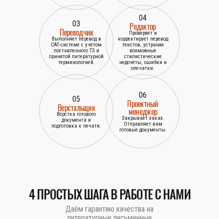
04
03
Редактор
Переводчик
Проверяет и
Выполняет перевод в
корректирует перевод
САТ-системе с учётом
текстов, устраняя
поставленного ТЗ и
возможные
принятой литературной
стилистические
терминологией.
недочёты, ошибки и
опечатки.
06
05
Проектный
Верстальщик
менеджер
Вёрстка готового
Закрывает заказ.
документа и
Отправляет вам
подготовка к печати.
готовые документы.
4 ПРОСТЫХ ШАГА В РАБОТЕ С НАМИ
Даём гарантию качества на
литературные письменные