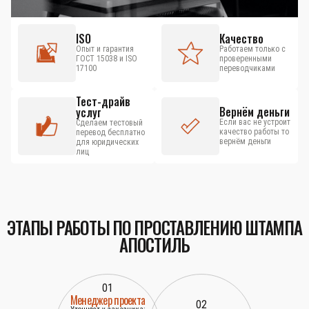
ISO
Качество
Опыт и гарантия
Работаем только с
ГОСТ 15038 и ISO
проверенными
17100
переводчиками
Тест-драйв
Вернём деньги
услуг
Если вас не устроит
Сделаем тестовый
качество работы то
перевод бесплатно
вернём деньги
для юридических
лиц
ЭТАПЫ РАБОТЫ ПО ПРОСТАВЛЕНИЮ ШТАМПА
АПОСТИЛЬ
01
Менеджер проекта
02