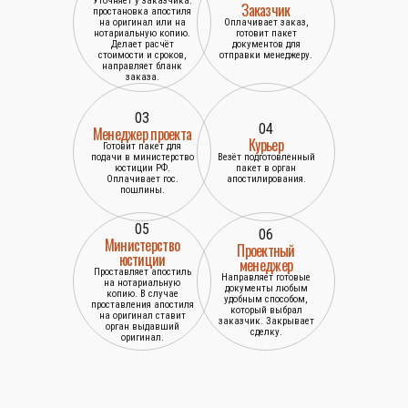
Уточняет у заказчика:
Заказчик
простановка апостиля
на оригинал или на
Оплачивает заказ,
нотариальную копию.
готовит пакет
Делает расчёт
документов для
стоимости и сроков,
отправки менеджеру.
направляет бланк
заказа.
03
04
Менеджер проекта
Курьер
Готовит пакет для
подачи в министерство
Везёт подготовленный
юстиции РФ.
пакет в орган
Оплачивает гос.
апостилирования.
пошлины.
05
06
Министерство
Проектный
юстиции
менеджер
Проставляет апостиль
Направляет готовые
на нотариальную
документы любым
копию. В случае
удобным способом,
проставления апостиля
который выбрал
на оригинал ставит
заказчик. Закрывает
орган выдавший
сделку.
оригинал.