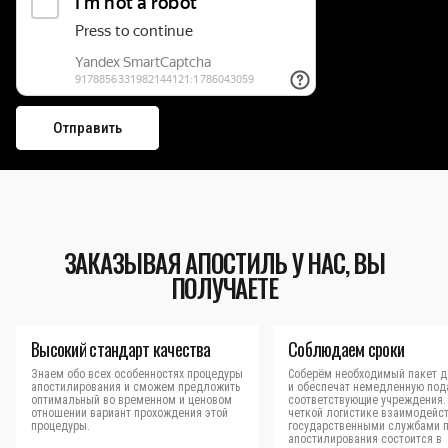
ЗАКАЗЫВАЯ АПОСТИЛЬ У НАС, ВЫ
ПОЛУЧАЕТЕ
Высокий стандарт качества
Соблюдаем сроки
Знаем обо всех особенностях процедуры
Соберём необходимый пакет д
апостилирования и сможем предложить
и обеспечат немедленную под
оптимальный во временном и ценовом
соответствующие учреждения.
отношении вариант прохождения этой
четкой логистике взаимодейст
процедуры.
государственными службами 
апостилирования состоится в