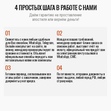
4 ПРОСТЫХ ШАГА В РАБОТЕ С НАМИ
Даём гарантию на проставление
апостиля или вернём деньги!
01
02
Свяжитесь с нами любым удобным
Исходя из ваших требований,
для Вас способом, WhatsApp, Telegram,
менеджер направит бланк заказа со
Онлайн консультант на сайте, по
списком работ, выставит счёт на
звонку, менеджер проконсультирует по
оплату, официальный чек придёт вам
сроками и стоимости. Объяснит
на электронную почту ссылкой в
официальные способы передать нам
WhatsApp, СМС.
нотариальные копии или оригиналы
документов.
03
04
Готовим перевод, согласовываем все
По готовности, отправим документы в
этапы работ с заказчиком, заверяем
пункт выдачи, любой город РФ, любую
документы у нотариуса.
страну мира.