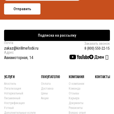
Подписка на рассылку
Почта
Заказать звонок
zakaz@kirillmefodii.ru
8 (800) 550-22-15
Адрес
Авиамоторная, 14
УСЛУГИ
ПОКУПАТЕЛЮ
КОМПАНИЯ
КОНТАКТЫ
Апостиль
Оплата
О компании
Легализация
Доставка
Команда
Нотариальный
Цены
Отзывы
Письменный
Акции
Карьера
Нострификация
Документы
Устный
Реквизиты
Дополнительные услуги
Вопрос ответ