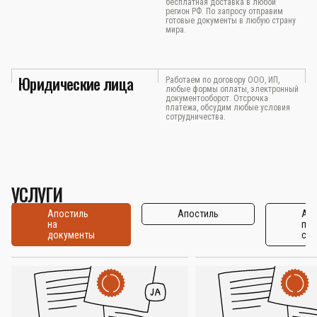
бесплатная доставка в любой
регион РФ. По запросу отправим
готовые документы в любую страну
мира.
Юридические лица
Работаем по договору ООО, ИП,
любые формы оплаты, электронный
документооборот. Отсрочка
платежа, обсудим любые условия
сотрудничества.
УСЛУГИ
Апостиль
Апостиль
Апо
на
по
документы
стр