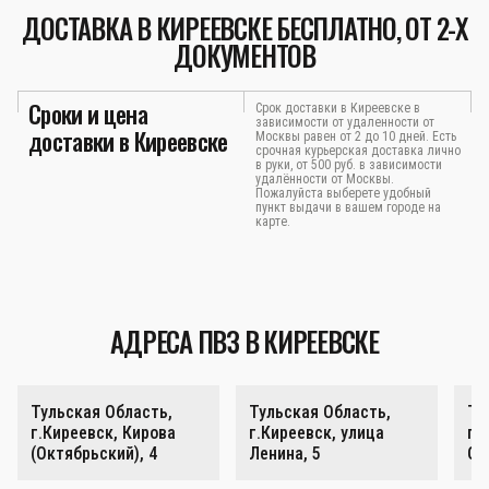
ДОСТАВКА В КИРЕЕВСКЕ БЕСПЛАТНО, ОТ 2-Х
ДОКУМЕНТОВ
Сроки и цена
Срок доставки в Киреевске в
зависимости от удаленности от
доставки в Киреевске
Москвы равен от 2 до 10 дней. Есть
срочная курьерская доставка лично
в руки, от 500 руб. в зависимости
удалённости от Москвы.
Пожалуйста выберете удобный
пункт выдачи в вашем городе на
карте.
АДРЕСА ПВЗ В КИРЕЕВСКЕ
Тульская Область,
Тульская Область,
Ту
г.Киреевск, Кирова
г.Киреевск, улица
г.
(Октябрьский), 4
Ленина, 5
Ок