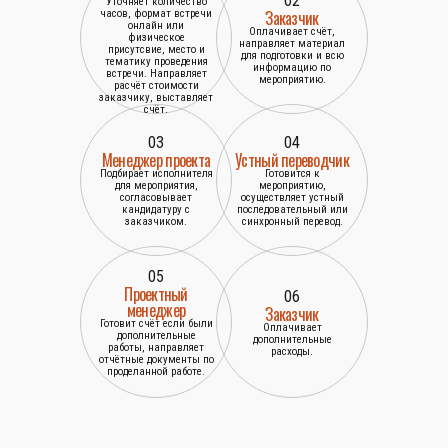
02
Уточняет количество
Заказчик
часов, формат встречи
онлайн или
Оплачивает счёт,
физическое
направляет материал
присутсвие, место и
для подготовки и всю
тематику проведения
информацию по
встречи. Направляет
мероприятию.
расчёт стоимости
заказчику, выставляет
счёт.
03
04
Менеджер проекта
Устный переводчик
Подбирает исполнителя
Готовится к
для мероприятия,
мероприятию,
согласовывает
осуществляет устный
кандидатуру с
последовательный или
заказчиком.
синхронный перевод.
05
Проектный
06
менеджер
Заказчик
Готовит счёт если были
Оплачивает
дополнительные
дополнительные
работы, направляет
расходы.
отчётные документы по
проделанной работе.