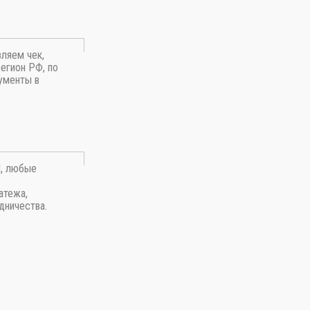
вляем чек,
егион РФ, по
ументы в
П, любые
атежа,
дничества.