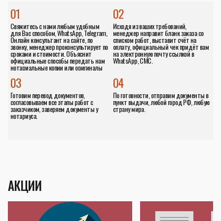
01
02
Свяжитесь с нами любым удобным
Исходя из ваших требований,
для Вас способом, WhatsApp, Telegram,
менеджер направит бланк заказа со
Онлайн консультант на сайте, по
списком работ, выставит счёт на
звонку, менеджер проконсультирует по
оплату, официальный чек придёт вам
сроками и стоимости. Объяснит
на электронную почту ссылкой в
официальные способы передать нам
WhatsApp, СМС.
нотариальные копии или оригиналы
документов.
03
04
Готовим перевод документов,
По готовности, отправим документы в
согласовываем все этапы работ с
пункт выдачи, любой город РФ, любую
заказчиком, заверяем документы у
страну мира.
нотариуса.
АКЦИИ