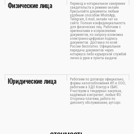
Физические лица
Перевод и нотариальное заверение
свидетельств в режиме онлайн.
Присылайте документы любым
удобным способом WhatsApp,
Telegram, E-mail, онлайн чат на
сайте. Полная конфиденциальность
для физических лиц. Работаем с
оригиналами и ксерокопиями
документов, по запросу возможна
электронно-цифровая подпись
документов. Доставка по всей
России бесплатно. Официальная
передача документов через
нотариуса либо курьерской службой
лично в руки и пункты выдачи.
Юридические лица
Работаем по договору официально,
формы налогообложения ИП и ООО,
работаем в ЭДО Контур и СБИС.
Участвуем в тендерных закупках,
надёжный контрагент, любые ФЗ.
Отсрочка платежа, работа по
депозиту обслуживание, аутсорс.