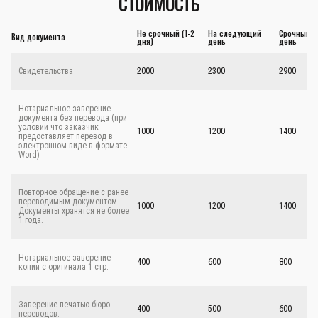
СТОИМОСТЬ
Не срочный (1-2
На следующий
Срочный - 
Вид документа
дня)
день
день
Свидетельства
2000
2300
2900
Нотариальное заверение
документа без перевода (при
условии что заказчик
1000
1200
1400
предоставляет перевод в
электронном виде в формате
Word)
Повторное обращение с ранее
переводимым документом.
1000
1200
1400
Документы хранятся не более
1 года.
Нотариальное заверение
400
600
800
копии с оригинала 1 стр.
Заверение печатью бюро
400
500
600
переводов.