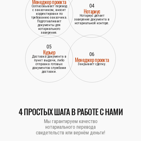
Менеджер проекта
04
Согласовывает перевод
Нотариус
с заказчиком, вносит
корректировки по
Нотариус делает
требованию заказчика.
заверение документа в
Подготавливает
нотариальной конторе.
документы для
нотариального
заверения.
05
Курьер
06
Доставка документа в
Менеджер проекта
пункт выдачи, либо
отправка готовых
Закрывает сделку.
документов службами
доставки.
4 ПРОСТЫХ ШАГА В РАБОТЕ С НАМИ
Мы гарантируем качество
нотариального перевода
свидетельств или вернём деньги!