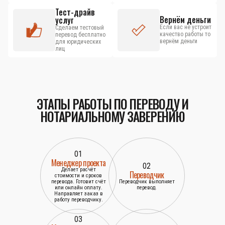
Тест-драйв
Вернём деньги
услуг
Если вас не устроит
Сделаем тестовый
качество работы то
перевод бесплатно
вернём деньги
для юридических
лиц
ЭТАПЫ РАБОТЫ ПО ПЕРЕВОДУ И
НОТАРИАЛЬНОМУ ЗАВЕРЕНИЮ
01
Менеджер проекта
02
Делает расчёт
Переводчик
стоимости и сроков
перевода. Готовит счёт
Переводчик выполняет
или онлайн оплату.
перевод.
Направляет заказ в
работу переводчику.
03