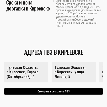
Сроки и цена
Срок доставки в Киреевске в
зависимости от удаленности от
доставки в Киреевске
Москвы равен от 2 до 10 дней. Есть
срочная курьерская доставка лично
в руки, от 500 руб. в зависимости
удалённости от Москвы.
Пожалуйста выберете удобный
пункт выдачи в вашем городе на
карте.
АДРЕСА ПВЗ В КИРЕЕВСКЕ
Тульская Область,
Тульская Область,
Ту
г.Киреевск, Кирова
г.Киреевск, улица
г.
(Октябрьский), 4
Ленина, 5
Ок
Смотреть все адреса ПВЗ