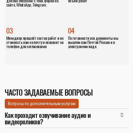
для вас способом: E-mail, форма на
объём работ
сайте, WhatsApp, Telegram.
03
04
Менеджер пришлёт состав работ и их
По готовности все документы мы
стоимость вам на почту и позвонит на
вышлем вам Почтой России и в
телефон для согласования
электронном виде.
ЧАСТО ЗАДАВАЕМЫЕ ВОПРОСЫ
Вопросы по дополнительным услугам
Как проходит озвучивание аудио и
видеороликов?