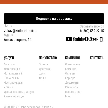
Подписка на рассылку
Почта
Заказать звонок
zakaz@kirillmefodii.ru
8 (800) 550-22-15
Адрес
Авиамоторная, 14
УСЛУГИ
ПОКУПАТЕЛЮ
КОМПАНИЯ
КОНТАКТЫ
Апостиль
Оплата
О компании
Легализация
Доставка
Команда
Нотариальный
Цены
Отзывы
Письменный
Акции
Карьера
Нострификация
Документы
Устный
Реквизиты
Дополнительные услуги
Вопрос ответ
Языки перевода
Блог
© 2008-2026 Бюро переводов "Кирилл и