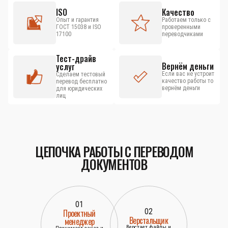
ISO
Качество
Опыт и гарантия
Работаем только с
ГОСТ 15038 и ISO
проверенными
17100
переводчиками
Тест-драйв
Вернём деньги
услуг
Если вас не устроит
Сделаем тестовый
качество работы то
перевод бесплатно
вернём деньги
для юридических
лиц
ЦЕПОЧКА РАБОТЫ С ПЕРЕВОДОМ
ДОКУМЕНТОВ
01
02
Проектный
Верстальщик
менеджер
Верстает файлы и