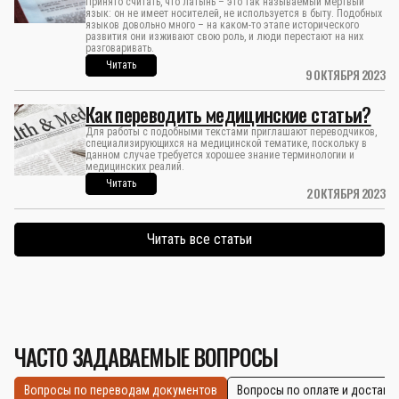
Принято считать, что латынь – это так называемый мертвый
язык: он не имеет носителей, не используется в быту. Подобных
языков довольно много – на каком-то этапе исторического
развития они изживают свою роль, и люди перестают на них
разговаривать.
Читать
9 ОКТЯБРЯ 2023
Как переводить медицинские статьи?
Для работы с подобными текстами приглашают переводчиков,
специализирующихся на медицинской тематике, поскольку в
данном случае требуется хорошее знание терминологии и
медицинских реалий.
Читать
2 ОКТЯБРЯ 2023
Читать все статьи
ЧАСТО ЗАДАВАЕМЫЕ ВОПРОСЫ
Вопросы по переводам документов
Вопросы по оплате и доставк