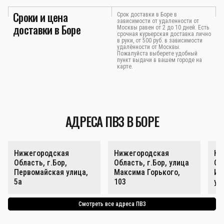
Сроки и цена
Срок доставки в Боре в
зависимости от удаленности от
доставки в Боре
Москвы равен от 2 до 10 дней. Есть
срочная курьерская доставка лично
в руки, от 500 руб. в зависимости
удалённости от Москвы.
Пожалуйста выберете удобный
пункт выдачи в вашем городе на
карте.
АДРЕСА ПВЗ В БОРЕ
Нижегородская
Нижегородская
Ни
Область, г.Бор,
Область, г.Бор, улица
Об
Первомайская улица,
Максима Горького,
Ин
5а
103
ул
Смотреть все адреса ПВЗ