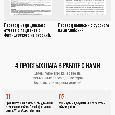
Перевод медицинского
Перевод выписки с русского
П
отчёта о пациенте с
на английский.
з
французского на русский.
а
4 ПРОСТЫХ ШАГА В РАБОТЕ С НАМИ
Даём гарантию качества на
письменные переводы истории
болезни или вернём деньги!
01
02
Пришлите нам документы удобным
Мы изучим документы и посчитаем
для вас способом: E-mail, форма на
объём работ.
сайте, WhatsApp, Telegram.