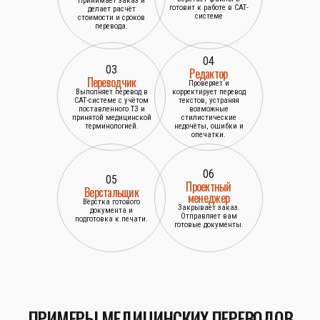
Принимает заказ и
готовит к работе в САТ-
делает расчёт
системе
стоимости и сроков
перевода.
04
03
Редактор
Переводчик
Проверяет и
Выполняет перевод в
корректирует перевод
САТ-системе с учётом
текстов, устраняя
поставленного ТЗ и
возможные
принятой медицинской
стилистические
терминологией.
недочёты, ошибки и
опечатки.
06
05
Проектный
Верстальщик
менеджер
Вёрстка готового
Закрывает заказ.
документа и
Отправляет вам
подготовка к печати.
готовые документы.
ПРИМЕРЫ МЕДИЦИНСКИХ ПЕРЕВОДОВ