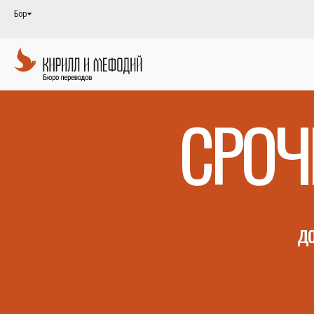
Бор
СРОЧ
до