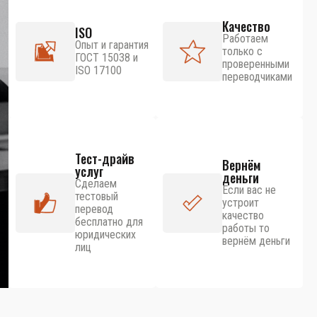
Качество
ISO
Работаем
Опыт и гарантия
только с
ГОСТ 15038 и
проверенными
ISO 17100
переводчиками
Тест-драйв
Вернём
услуг
деньги
Сделаем
Если вас не
тестовый
устроит
перевод
качество
бесплатно для
работы то
юридических
вернём деньги
лиц