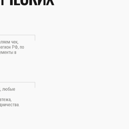
вляем чек,
егион РФ, по
ументы в
П, любые
атежа,
дничества.