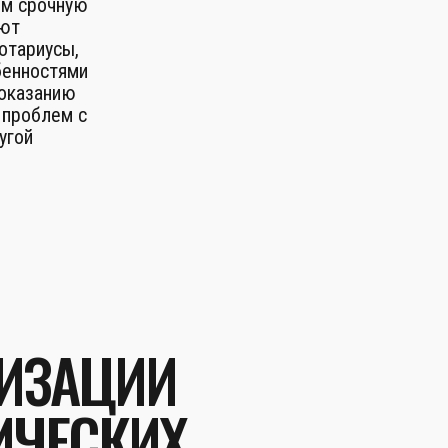
им срочную
ают
отариусы,
бенностями
 оказанию
 проблем с
угой
ЛИЗАЦИИ
ИЧЕСКИХ