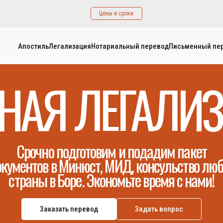
Цены и сроки
Апостиль
Легализация
Нотариальный перевод
Письменный пе
НАЯ ЛЕГАЛИ
Срочно подготовим и подадим пакет
кументов в Минюст, МИД, консульство лю
страны в Боре. Экономьте время с нами!
Заказать перевод
Задать вопрос