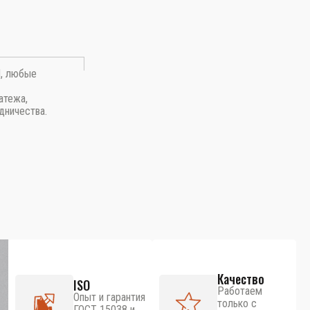
П, любые
атежа,
дничества.
Качество
ISO
Работаем
Опыт и гарантия
только с
ГОСТ 15038 и