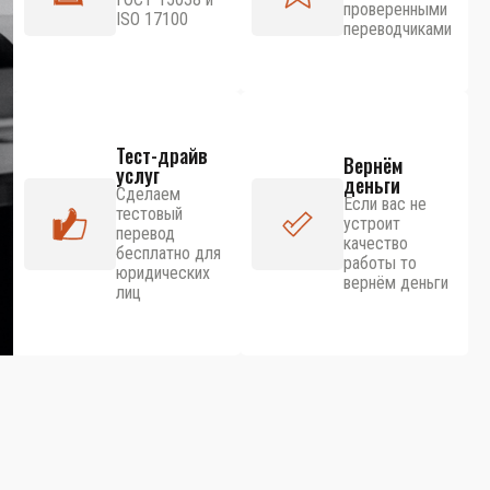
проверенными
ISO 17100
переводчиками
Тест-драйв
Вернём
услуг
деньги
Сделаем
Если вас не
тестовый
устроит
перевод
качество
бесплатно для
работы то
юридических
вернём деньги
лиц