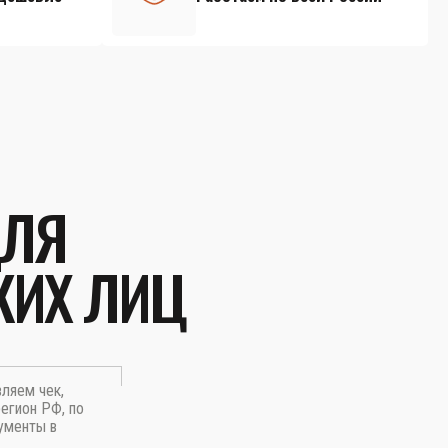
ДЛЯ
КИХ ЛИЦ
вляем чек,
егион РФ, по
ументы в