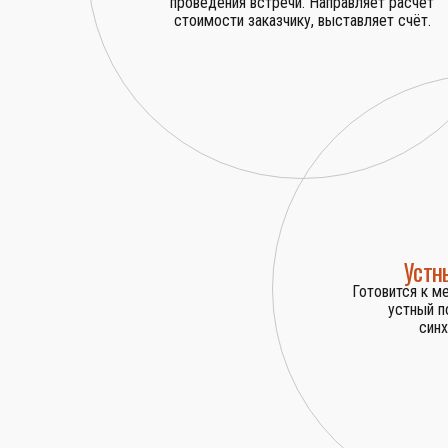
проведения встречи. Направляет расчёт
стоимости заказчику, выставляет счёт.
Устн
Готовится к м
устный п
синх