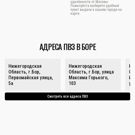
удалённости от Москвы.
Пожалуйста выберете удобный
пункт выдачи в вашем городе на
карте.
АДРЕСА ПВЗ В БОРЕ
Нижегородская
Нижегородская
Ни
Область, г.Бор,
Область, г.Бор, улица
Об
Первомайская улица,
Максима Горького,
Ин
5а
103
ул
Смотреть все адреса ПВЗ