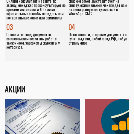
Онлайн консультант на сайте, по
списком работ, выставит счёт на
звонку, менеджер проконсультирует по
оплату, официальный чек придёт вам
сроками и стоимости. Объяснит
на электронную почту ссылкой в
официальные способы передать нам
WhatsApp, СМС.
нотариальные копии или оригиналы
документов.
03
04
Готовим перевод документов,
По готовности, отправим документы в
согласовываем все этапы работ с
пункт выдачи, любой город РФ, любую
заказчиком, заверяем документы у
страну мира.
нотариуса.
АКЦИИ