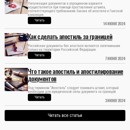
Легализация документов в упрощенном варианте
осуществляется при помощи проставления штампа,
соответствующего требованиям Закона об апостиле и Гаагской
конвенции.
Читать
14 ИЮНЯ 2024
Как сделать апостиль за границей
Российские документы без апостиля являются легитимными
только на территории Российской Федерации.
Читать
7 ИЮНЯ 2024
Что такое апостиль и апостилирование
документов
Под термином "Апостиль" следует понимать штамп, который
необходим для юридической силы документа за границей.
Читать
3 ИЮНЯ 2024
Читать все статьи