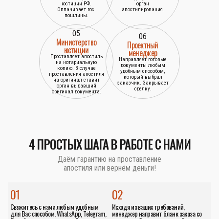
юстиции РФ.
орган
Оплачивает гос.
апостилирования.
пошлины.
05
06
Министерство
Проектный
юстиции
менеджер
Проставляет апостиль
Направляет готовые
на нотариальную
документы любым
копию. В случае
удобным способом,
проставления апостиля
который выбрал
на оригинал ставит
заказчик. Закрывает
орган выдавший
сделку.
оригинал документа.
4 ПРОСТЫХ ШАГА В РАБОТЕ С НАМИ
Даём гарантию на проставление
апостиля или вернём деньги!
01
02
Свяжитесь с нами любым удобным
Исходя из ваших требований,
для Вас способом, WhatsApp, Telegram,
менеджер направит бланк заказа со