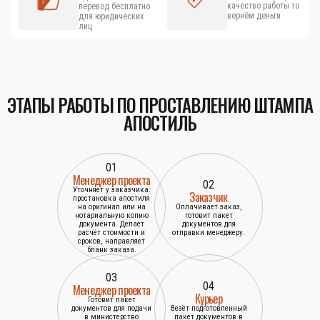
качество работы то
перевод бесплатно
вернём деньги
для юридических
лиц
ЭТАПЫ РАБОТЫ ПО ПРОСТАВЛЕНИЮ ШТАМПА
АПОСТИЛЬ
01
Менеджер проекта
02
Уточняет у заказчика:
Заказчик
простановка апостиля
на оригинал или на
Оплачивает заказ,
нотариальную копию
готовит пакет
документа. Делает
документов для
расчёт стоимости и
отправки менеджеру.
сроков, направляет
бланк заказа.
03
04
Менеджер проекта
Курьер
Готовит пакет
документов для подачи
Везёт подготовленный
в министерство
пакет документов в