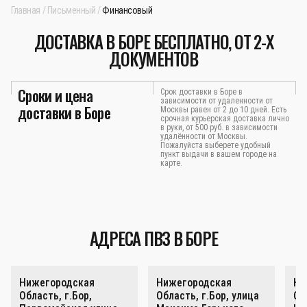
Главная
Письменный
Финансовый
ДОСТАВКА В БОРЕ БЕСПЛАТНО, ОТ 2-Х
ДОКУМЕНТОВ
Сроки и цена
Срок доставки в Боре в
зависимости от удаленности от
доставки в Боре
Москвы равен от 2 до 10 дней. Есть
срочная курьерская доставка лично
в руки, от 500 руб. в зависимости
удалённости от Москвы.
Пожалуйста выберете удобный
пункт выдачи в вашем городе на
карте.
АДРЕСА ПВЗ В БОРЕ
Нижегородская
Нижегородская
Ни
Область, г.Бор,
Область, г.Бор, улица
Об