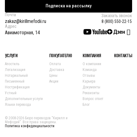
Подписка на рассылку
Почта
Заказать звонок
zakaz@kirillmefodii.ru
8 (800) 550-22-15
Адрес
Авиамоторная, 14
УСЛУГИ
ПОКУПАТЕЛЮ
КОМПАНИЯ
КОНТАКТЫ
Апостиль
Оплата
О компании
Легализация
Доставка
Команда
Нотариальный
Цены
Отзывы
Письменный
Акции
Карьера
Нострификация
Документы
Устный
Реквизиты
Дополнительные услуги
Вопрос ответ
Языки перевода
Блог
© 2008-2026 Бюро переводов "Кирилл и
Мефодий". Все права защищены.
Политика конфиденциальности