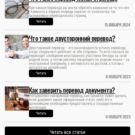
При заказе перевода вы могли обратить внимание на то, что его
стоимость в первую очередь зависит от количества так
называемых переводческих страниц.
Читать
15 ЯНВАРЯ 2024
Что такое двусторонний перевод?
Двусторонний перевод – это разновидность устного перевода,
когда специалист работает «в обе стороны». То есть сначала он
переводит сообщение иностранного участника беседы на свой
родной язык, а потом реплику говорящего на родном языке – на
иностранный (например, с английского на русский, а потом с
русского на английский).
Читать
8 НОЯБРЯ 2023
Как заверить перевод документа?
Нотариально заверенный перевод, как правило, нужно делать,
если документ имеет официальный статус либо его в
дальнейшем необходимо предоставлять в государственные
институции.
Читать
6 НОЯБРЯ 2023
Читать все статьи