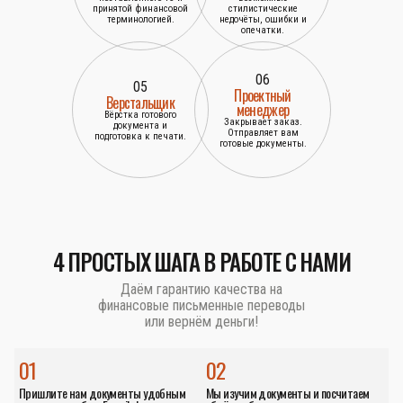
принятой финансовой
стилистические
терминологией.
недочёты, ошибки и
опечатки.
06
05
Проектный
Верстальщик
менеджер
Вёрстка готового
Закрывает заказ.
документа и
Отправляет вам
подготовка к печати.
готовые документы.
4 ПРОСТЫХ ШАГА В РАБОТЕ С НАМИ
Даём гарантию качества на
финансовые письменные переводы
или вернём деньги!
01
02
Пришлите нам документы удобным
Мы изучим документы и посчитаем