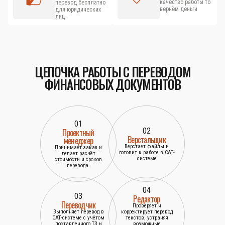
качество работы то
перевод бесплатно
вернём деньги
для юридических
лиц
ЦЕПОЧКА РАБОТЫ С ПЕРЕВОДОМ
ФИНАНСОВЫХ ДОКУМЕНТОВ
01
02
Проектный
Верстальщик
менеджер
Верстает файлы и
Принимает заказ и
готовит к работе в САТ-
делает расчёт
системе
стоимости и сроков
перевода.
04
03
Редактор
Переводчик
Проверяет и
Выполняет перевод в
корректирует перевод
САТ-системе с учётом
текстов, устраняя
поставленного ТЗ и
возможные