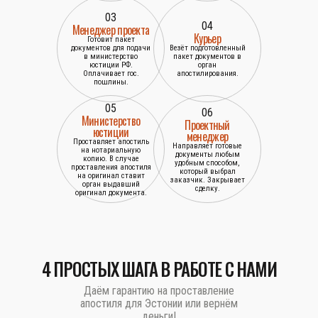
03
04
Менеджер проекта
Курьер
Готовит пакет
документов для подачи
Везёт подготовленный
в министерство
пакет документов в
юстиции РФ.
орган
Оплачивает гос.
апостилирования.
пошлины.
05
06
Министерство
Проектный
юстиции
менеджер
Проставляет апостиль
Направляет готовые
на нотариальную
документы любым
копию. В случае
удобным способом,
проставления апостиля
который выбрал
на оригинал ставит
заказчик. Закрывает
орган выдавший
сделку.
оригинал документа.
4 ПРОСТЫХ ШАГА В РАБОТЕ С НАМИ
Даём гарантию на проставление
апостиля для Эстонии или вернём
деньги!