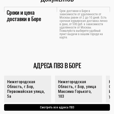
Сроки и цена
Срок доставки в Боре в
зависимости от удаленности от
доставки в Боре
Москвы равен от 2 до 10 дней. Есть
срочная курьерская доставка лично
в руки, от 500 руб. в зависимости
удалённости от Москвы.
Пожалуйста выберете удобный
пункт выдачи в вашем городе на
карте.
АДРЕСА ПВЗ В БОРЕ
Нижегородская
Нижегородская
Ни
Область, г.Бор,
Область, г.Бор, улица
Об
Первомайская улица,
Максима Горького,
Ин
5а
103
ул
Смотреть все адреса ПВЗ