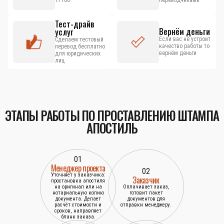
17100
переводчиками
Тест-драйв
Вернём деньги
услуг
Если вас не устроит
Сделаем тестовый
качество работы то
перевод бесплатно
вернём деньги
для юридических
лиц
ЭТАПЫ РАБОТЫ ПО ПРОСТАВЛЕНИЮ ШТАМПА
АПОСТИЛЬ
01
Менеджер проекта
02
Уточняет у заказчика:
Заказчик
простановка апостиля
на оригинал или на
Оплачивает заказ,
нотариальную копию
готовит пакет
документа. Делает
документов для
расчёт стоимости и
отправки менеджеру.
сроков, направляет
бланк заказа.