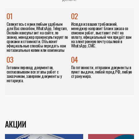
01
02
Свяжитесь с нами любым удобным
Исходя из ваших требований,
для Вас способом, WhatsApp, Telegram,
менеджер направит бланк заказа со
Онлайн консультант на сайте, по
списком работ, выставит счёт на
звонку, менеджер проконсультирует по
оплату, официальный чек придёт вам
сроками и стоимости. Объяснит
на электронную почту ссылкой в
официальные способы передать нам
WhatsApp, СМС.
нотариальные копии или оригиналы
документов.
03
04
Готовим перевод документов,
По готовности, отправим документы в
согласовываем все этапы работ с
пункт выдачи, любой город РФ, любую
заказчиком, заверяем документы у
страну мира.
нотариуса.
АКЦИИ