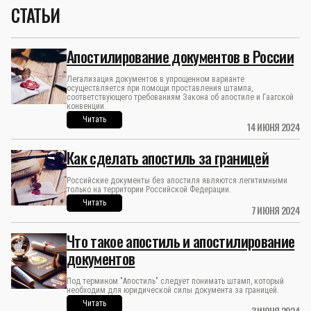
СТАТЬИ
Апостилирование документов в России
Легализация документов в упрощенном варианте
осуществляется при помощи проставления штампа,
соответствующего требованиям Закона об апостиле и Гаагской
конвенции.
Читать
14 ИЮНЯ 2024
Как сделать апостиль за границей
Российские документы без апостиля являются легитимными
только на территории Российской Федерации.
Читать
7 ИЮНЯ 2024
Что такое апостиль и апостилирование
документов
Под термином "Апостиль" следует понимать штамп, который
необходим для юридической силы документа за границей.
Читать
3 ИЮНЯ 2024