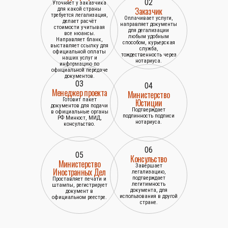
02
Уточняет у заказчика
Заказчик
для какой страны
требуется легализация,
Оплачивает услуги,
делает расчёт
направляет документы
стоимости учитывая
для дегализации
все нюансы.
любым удобным
Направляет бланк,
способом, курьерская
выставляет ссылку для
служба,
официальной оплаты
тождественность через
наших услуг и
нотариуса.
информацию по
официальной передаче
документов.
03
04
Менеджер проекта
Министерство
Готовит пакет
Юстиции
документов для подачи
Подтверждает
в официальные органы
подлинность подписи
РФ Минюст, МИД,
нотариуса.
консульство.
06
05
Консульство
Министерство
Завершает
Иностранных Дел
легализацию,
подтверждает
Проставляет печати и
легитимность
штампы, регистрирует
документа, для
документ в
использования в другой
официальном реестре.
стране.