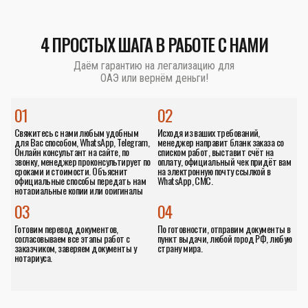
4 ПРОСТЫХ ШАГА В РАБОТЕ С НАМИ
Даём гарантию на легализацию для
ОАЭ или вернём деньги!
01
02
Свяжитесь с нами любым удобным
Исходя из ваших требований,
для Вас способом, WhatsApp, Telegram,
менеджер направит бланк заказа со
Онлайн консультант на сайте, по
списком работ, выставит счёт на
звонку, менеджер проконсультирует по
оплату, официальный чек придёт вам
сроками и стоимости. Объяснит
на электронную почту ссылкой в
официальные способы передать нам
WhatsApp, СМС.
нотариальные копии или оригиналы
документов.
03
04
Готовим перевод документов,
По готовности, отправим документы в
согласовываем все этапы работ с
пункт выдачи, любой город РФ, любую
заказчиком, заверяем документы у
страну мира.
нотариуса.