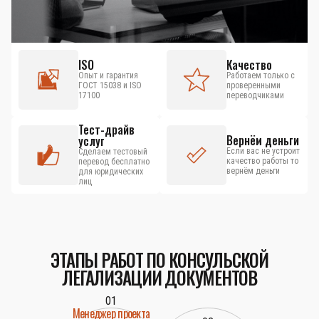
ISO
Качество
Опыт и гарантия
Работаем только с
ГОСТ 15038 и ISO
проверенными
17100
переводчиками
Тест-драйв
Вернём деньги
услуг
Если вас не устроит
Сделаем тестовый
качество работы то
перевод бесплатно
вернём деньги
для юридических
лиц
ЭТАПЫ РАБОТ ПО КОНСУЛЬСКОЙ
ЛЕГАЛИЗАЦИИ ДОКУМЕНТОВ
01
Менеджер проекта