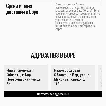
Сроки и цена
Срок доставки в Боре в
зависимости от удаленности от
доставки в Боре
Москвы равен от 2 до 10 дней. Есть
срочная курьерская доставка лично
в руки, от 500 руб. в зависимости
удалённости от Москвы.
Пожалуйста выберете удобный
пункт выдачи в вашем городе на
карте.
АДРЕСА ПВЗ В БОРЕ
Нижегородская
Нижегородская
Ни
Область, г.Бор,
Область, г.Бор, улица
Об
Первомайская улица,
Максима Горького,
Ин
5а
103
ул
Смотреть все адреса ПВЗ