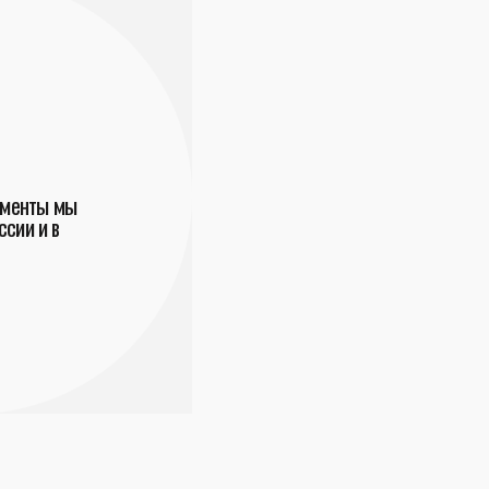
ументы мы
сии и в