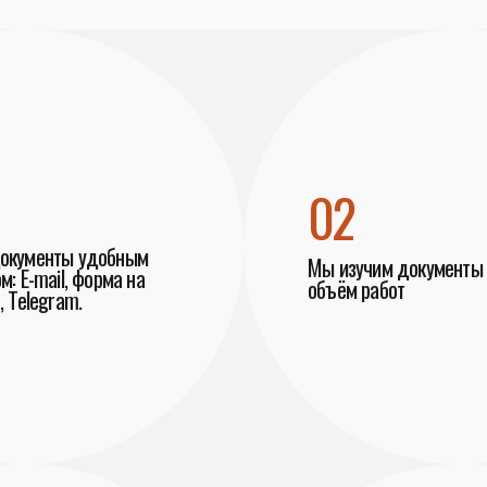
02
документы удобным
Мы изучим документы 
м: E-mail, форма на
объём работ
, Telegram.