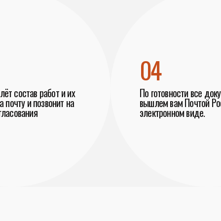
04
ёт состав работ и их
По готовности все док
а почту и позвонит на
вышлем вам Почтой Рос
гласования
электронном виде.