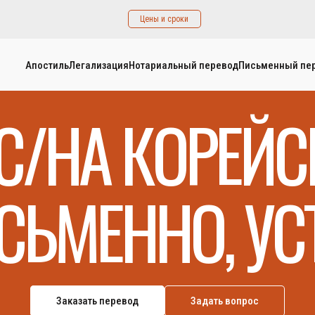
Цены и сроки
Апостиль
Легализация
Нотариальный перевод
Письменный пе
С/НА КОРЕЙ
СЬМЕННО, УС
Заказать перевод
Задать вопрос