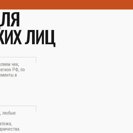
ДЛЯ
КИХ ЛИЦ
вляем чек,
егион РФ, по
ументы в
П, любые
атежа,
дничества.