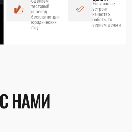
Сделаем
Если вас не
тестовый
устроит
перевод
качество
бесплатно для
работы то
юридических
вернём деньги
лиц
 С НАМИ