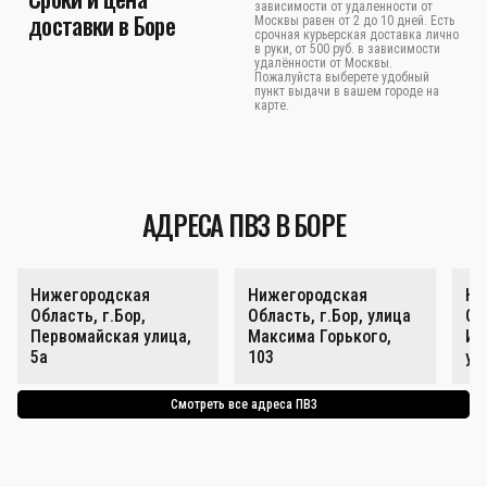
зависимости от удаленности от
доставки в Боре
Москвы равен от 2 до 10 дней. Есть
срочная курьерская доставка лично
в руки, от 500 руб. в зависимости
удалённости от Москвы.
Пожалуйста выберете удобный
пункт выдачи в вашем городе на
карте.
АДРЕСА ПВЗ В БОРЕ
Нижегородская
Нижегородская
Ни
Область, г.Бор,
Область, г.Бор, улица
Об
Первомайская улица,
Максима Горького,
Ин
5а
103
ул
Смотреть все адреса ПВЗ