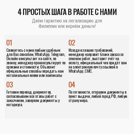
4 ПРОСТЫХ ШАГА В РАБОТЕ С НАМИ
Даём гарантию на легализацию для
Филиппин или вернём деньги!
01
02
Свяжитесь с нами любым удобным
Исходя из ваших требований,
для Вас способом, WhatsApp, Telegram,
менеджер направит бланк заказа со
Онлайн консультант на сайте, по
списком работ, выставит счёт на
звонку, менеджер проконсультирует по
оплату, официальный чек придёт вам
сроками и стоимости. Объяснит
на электронную почту ссылкой в
официальные способы передать нам
WhatsApp, СМС.
нотариальные копии или оригиналы
документов.
03
04
Готовим перевод документов,
По готовности, отправим документы в
согласовываем все этапы работ с
пункт выдачи, любой город РФ, любую
заказчиком, заверяем документы у
страну мира.
нотариуса.