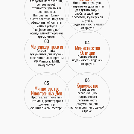
требуется легализация,
Оплачивает услуги,
делает расчёт
направляет документы
стоимости учитывая
для дегализации
все нюансы.
любым удобным
Направляет бланк,
способом, курьерская
выставляет ссылку для
служба,
официальной оплаты
тождественность через
наших услуг и
нотариуса.
информацию по
официальной передаче
документов.
03
04
Менеджер проекта
Министерство
Готовит пакет
Юстиции
документов для подачи
Подтверждает
в официальные органы
подлинность подписи
РФ Минюст, МИД,
нотариуса.
консульство.
06
05
Консульство
Министерство
Завершает
Иностранных Дел
легализацию,
подтверждает
Проставляет печати и
легитимность
штампы, регистрирует
документа, для
документ в
использования в другой
официальном реестре.
стране.