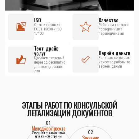
ISO
Качество
Опыт и гарантия
Работаем только с
ГОСТ 15038 и ISO
проверенными
17100
переводчиками
Тест-драйв
Вернём деньги
услуг
Если вас не устроит
Сделаем тестовый
качество работы то
перевод бесплатно
вернём деньги
для юридических
лиц
ЭТАПЫ РАБОТ ПО КОНСУЛЬСКОЙ
ЛЕГАЛИЗАЦИИ ДОКУМЕНТОВ
01
Менеджер проекта
02
Уточняет у заказчика
Заказчик
для какой страны