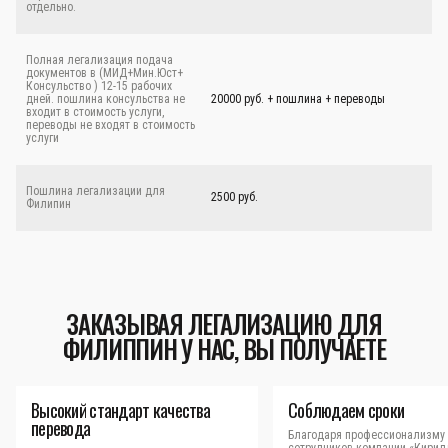
отдельно.
Полная легализация подача
документов в (МИД+Мин.Юст+
Консульство ) 12-15 рабочих
дней. пошлина консульства не
20000 руб. + пошлина + переводы
входит в стоимость услуги,
переводы не входят в стоимость
услуги
Пошлина легализации для
2500 руб.
Филипин
ЗАКАЗЫВАЯ ЛЕГАЛИЗАЦИЮ ДЛЯ
ФИЛИППИН У НАС, ВЫ ПОЛУЧАЕТЕ
Высокий стандарт качества
Соблюдаем сроки
перевода
Благодаря профессионализму