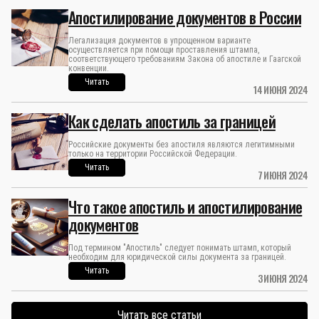
Апостилирование документов в России
Легализация документов в упрощенном варианте
осуществляется при помощи проставления штампа,
соответствующего требованиям Закона об апостиле и Гаагской
конвенции.
Читать
14 ИЮНЯ 2024
Как сделать апостиль за границей
Российские документы без апостиля являются легитимными
только на территории Российской Федерации.
Читать
7 ИЮНЯ 2024
Что такое апостиль и апостилирование
документов
Под термином "Апостиль" следует понимать штамп, который
необходим для юридической силы документа за границей.
Читать
3 ИЮНЯ 2024
Читать все статьи