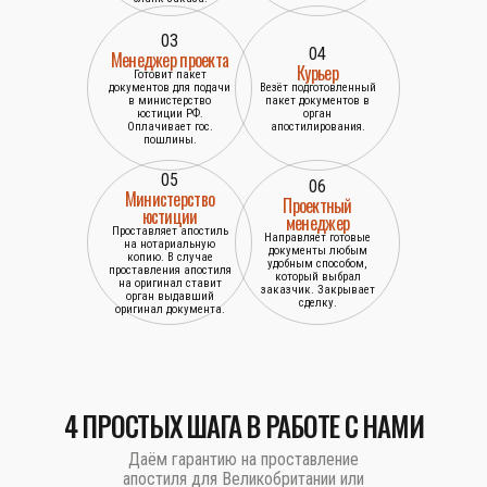
03
04
Менеджер проекта
Курьер
Готовит пакет
документов для подачи
Везёт подготовленный
в министерство
пакет документов в
юстиции РФ.
орган
Оплачивает гос.
апостилирования.
пошлины.
05
06
Министерство
Проектный
юстиции
менеджер
Проставляет апостиль
Направляет готовые
на нотариальную
документы любым
копию. В случае
удобным способом,
проставления апостиля
который выбрал
на оригинал ставит
заказчик. Закрывает
орган выдавший
сделку.
оригинал документа.
4 ПРОСТЫХ ШАГА В РАБОТЕ С НАМИ
Даём гарантию на проставление
апостиля для Великобритании или