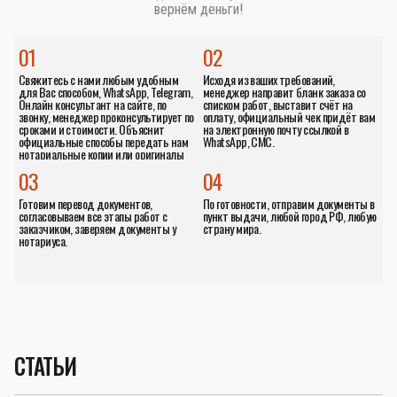
вернём деньги!
01
02
Свяжитесь с нами любым удобным
Исходя из ваших требований,
для Вас способом, WhatsApp, Telegram,
менеджер направит бланк заказа со
Онлайн консультант на сайте, по
списком работ, выставит счёт на
звонку, менеджер проконсультирует по
оплату, официальный чек придёт вам
сроками и стоимости. Объяснит
на электронную почту ссылкой в
официальные способы передать нам
WhatsApp, СМС.
нотариальные копии или оригиналы
документов.
03
04
Готовим перевод документов,
По готовности, отправим документы в
согласовываем все этапы работ с
пункт выдачи, любой город РФ, любую
заказчиком, заверяем документы у
страну мира.
нотариуса.
СТАТЬИ