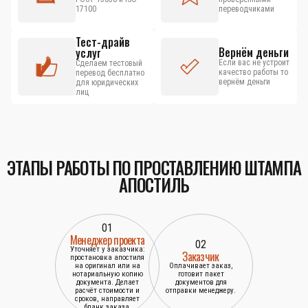
17100
переводчиками
Тест-драйв
Вернём деньги
услуг
Если вас не устроит
Сделаем тестовый
качество работы то
перевод бесплатно
вернём деньги
для юридических
лиц
ЭТАПЫ РАБОТЫ ПО ПРОСТАВЛЕНИЮ ШТАМПА
АПОСТИЛЬ
01
Менеджер проекта
02
Уточняет у заказчика:
Заказчик
простановка апостиля
на оригинал или на
Оплачивает заказ,
нотариальную копию
готовит пакет
документа. Делает
документов для
расчёт стоимости и
отправки менеджеру.
сроков, направляет
бланк заказа.