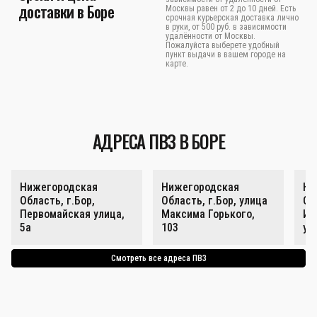
доставки в Боре
Москвы равен от 2 до 10 дней. Есть
срочная курьерская доставка лично
в руки, от 500 руб. в зависимости
удалённости от Москвы.
Пожалуйста выберете удобный
пункт выдачи в вашем городе на
карте.
АДРЕСА ПВЗ В БОРЕ
Нижегородская
Нижегородская
Ни
Область, г.Бор,
Область, г.Бор, улица
Об
Первомайская улица,
Максима Горького,
Ин
5а
103
ул
Смотреть все адреса ПВЗ