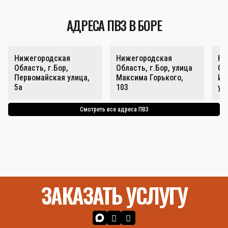
АДРЕСА ПВЗ В БОРЕ
Нижегородская
Нижегородская
Ни
Область, г.Бор,
Область, г.Бор, улица
Об
Первомайская улица,
Максима Горького,
Ин
5а
103
ул
Смотреть все адреса ПВЗ
ЗАКАЗАТЬ УСЛУГУ