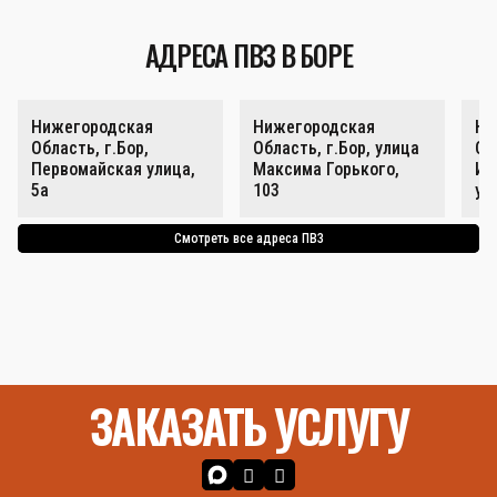
АДРЕСА ПВЗ В БОРЕ
Нижегородская
Нижегородская
Ни
Область, г.Бор,
Область, г.Бор, улица
Об
Первомайская улица,
Максима Горького,
Ин
5а
103
ул
Смотреть все адреса ПВЗ
ЗАКАЗАТЬ УСЛУГУ