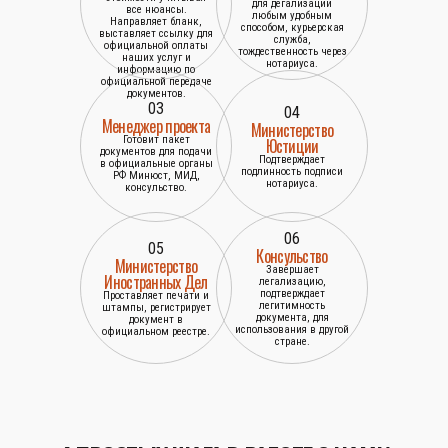
для дегализации
все нюансы.
любым удобным
Направляет бланк,
способом, курьерская
выставляет ссылку для
служба,
официальной оплаты
тождественность через
наших услуг и
нотариуса.
информацию по
официальной передаче
документов.
03
04
Менеджер проекта
Министерство
Готовит пакет
Юстиции
документов для подачи
Подтверждает
в официальные органы
подлинность подписи
РФ Минюст, МИД,
нотариуса.
консульство.
06
05
Консульство
Министерство
Завершает
Иностранных Дел
легализацию,
подтверждает
Проставляет печати и
легитимность
штампы, регистрирует
документа, для
документ в
использования в другой
официальном реестре.
стране.