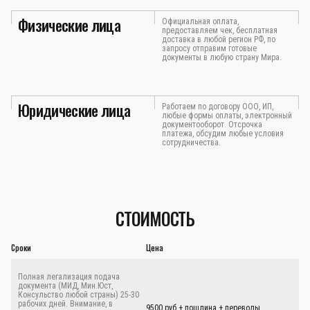
Физические лица
Официальная оплата,
предоставляем чек, бесплатная
доставка в любой регион РФ, по
запросу отправим готовые
документы в любую страну Мира.
Юридические лица
Работаем по договору ООО, ИП,
любые формы оплаты, электронный
документооборот. Отсрочка
платежа, обсудим любые условия
сотрудничества.
СТОИМОСТЬ
Сроки
Цена
Полная легализация подача
документа (МИД, Мин.Юст,
Консульство любой страны) 25-30
рабочих дней. Внимание, в
9500 руб.+ пошлина + переводы