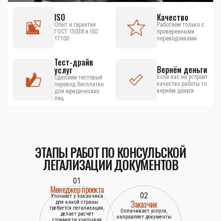
ISO
Качество
Опыт и гарантия
Работаем только с
ГОСТ 15038 и ISO
проверенными
17100
переводчиками
Тест-драйв
Вернём деньги
услуг
Если вас не устроит
Сделаем тестовый
качество работы то
перевод бесплатно
вернём деньги
для юридических
лиц
ЭТАПЫ РАБОТ ПО КОНСУЛЬСКОЙ
ЛЕГАЛИЗАЦИИ ДОКУМЕНТОВ
01
Менеджер проекта
02
Уточняет у заказчика
Заказчик
для какой страны
требуется легализация,
Оплачивает услуги,
делает расчёт
направляет документы
стоимости учитывая