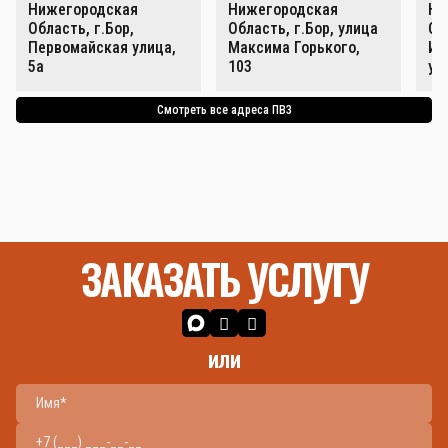
Нижегородская
Нижегородская
Ни
Область, г.Бор,
Область, г.Бор, улица
Об
Первомайская улица,
Максима Горького,
Ин
5а
103
ул
Смотреть все адреса ПВЗ
ЗАКАЗАТЬ УСЛУГУ
или