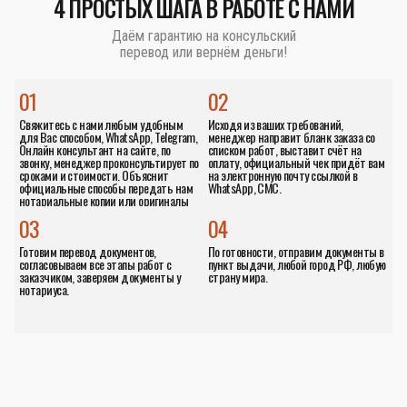
4 ПРОСТЫХ ШАГА В РАБОТЕ С НАМИ
Даём гарантию на консульский
перевод или вернём деньги!
01
02
Свяжитесь с нами любым удобным
Исходя из ваших требований,
для Вас способом, WhatsApp, Telegram,
менеджер направит бланк заказа со
Онлайн консультант на сайте, по
списком работ, выставит счёт на
звонку, менеджер проконсультирует по
оплату, официальный чек придёт вам
сроками и стоимости. Объяснит
на электронную почту ссылкой в
официальные способы передать нам
WhatsApp, СМС.
нотариальные копии или оригиналы
документов.
03
04
Готовим перевод документов,
По готовности, отправим документы в
согласовываем все этапы работ с
пункт выдачи, любой город РФ, любую
заказчиком, заверяем документы у
страну мира.
нотариуса.