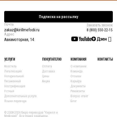
Подписка на рассылку
Почта
Заказать звонок
zakaz@kirillmefodii.ru
8 (800) 550-22-15
Адрес
Авиамоторная, 14
УСЛУГИ
ПОКУПАТЕЛЮ
КОМПАНИЯ
КОНТАКТЫ
Апостиль
Оплата
О компании
Легализация
Доставка
Команда
Нотариальный
Цены
Отзывы
Письменный
Акции
Карьера
Нострификация
Документы
Устный
Реквизиты
Дополнительные услуги
Вопрос ответ
Языки перевода
Блог
© 2008-2026 Бюро переводов "Кирилл и
Мефодий". Все права защищены.