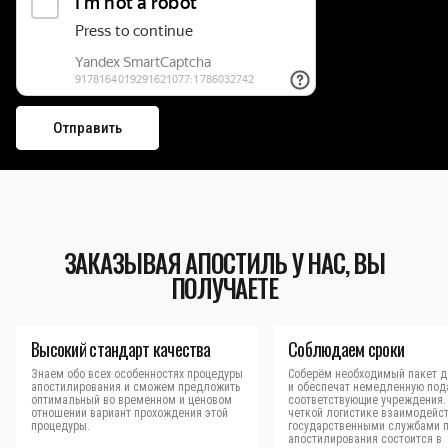
ЗАКАЗЫВАЯ АПОСТИЛЬ У НАС, ВЫ
ПОЛУЧАЕТЕ
Высокий стандарт качества
Соблюдаем сроки
Знаем обо всех особенностях процедуры
Соберём необходимый пакет д
апостилирования и сможем предложить
и обеспечат немедленную под
оптимальный во временном и ценовом
соответствующие учреждения.
отношении вариант прохождения этой
четкой логистике взаимодейст
процедуры.
государственными службами 
апостилирования состоится в