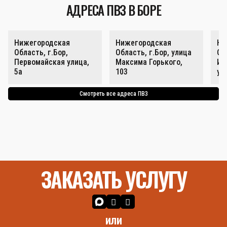
АДРЕСА ПВЗ В БОРЕ
Нижегородская
Нижегородская
Ни
Область, г.Бор,
Область, г.Бор, улица
Об
Первомайская улица,
Максима Горького,
Ин
5а
103
ул
Смотреть все адреса ПВЗ
ЗАКАЗАТЬ УСЛУГУ
или