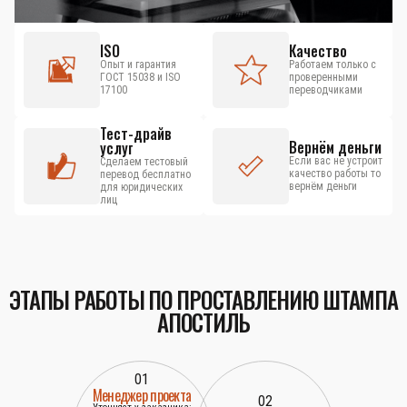
ISO
Качество
Опыт и гарантия
Работаем только с
ГОСТ 15038 и ISO
проверенными
17100
переводчиками
Тест-драйв
Вернём деньги
услуг
Если вас не устроит
Сделаем тестовый
качество работы то
перевод бесплатно
вернём деньги
для юридических
лиц
ЭТАПЫ РАБОТЫ ПО ПРОСТАВЛЕНИЮ ШТАМПА
АПОСТИЛЬ
01
Менеджер проекта
02