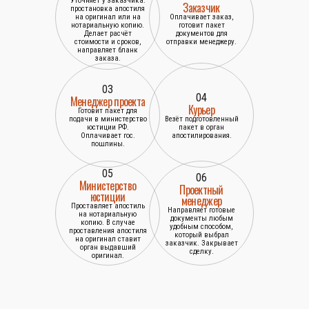
Уточняет у заказчика:
Заказчик
простановка апостиля
на оригинал или на
Оплачивает заказ,
нотариальную копию.
готовит пакет
Делает расчёт
документов для
стоимости и сроков,
отправки менеджеру.
направляет бланк
заказа.
03
04
Менеджер проекта
Курьер
Готовит пакет для
подачи в министерство
Везёт подготовленный
юстиции РФ.
пакет в орган
Оплачивает гос.
апостилирования.
пошлины.
05
06
Министерство
Проектный
юстиции
менеджер
Проставляет апостиль
Направляет готовые
на нотариальную
документы любым
копию. В случае
удобным способом,
проставления апостиля
который выбрал
на оригинал ставит
заказчик. Закрывает
орган выдавший
сделку.
оригинал.