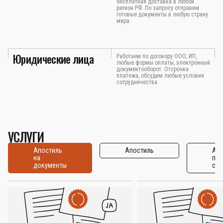
бесплатная доставка в любой
регион РФ. По запросу отправим
готовые документы в любую страну
мира.
Юридические лица
Работаем по договору ООО, ИП,
любые формы оплаты, электронный
документооборот. Отсрочка
платежа, обсудим любые условия
сотрудничества.
УСЛУГИ
Апостиль
Апостиль
Апо
на
по
документы
стр