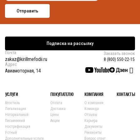
Подписка на рассылку
Почта
Заказать звонок
zakaz@kirillmefodii.ru
8 (800) 550-22-15
Адрес
Авиамоторная, 14
УСЛУГИ
ПОКУПАТЕЛЮ
КОМПАНИЯ
КОНТАКТЫ
Апостиль
Оплата
О компании
Легализация
Доставка
Команда
Нотариальный
Цены
Отзывы
Письменный
Акции
Карьера
Нострификация
Документы
Устный
Реквизиты
Дополнительные услуги
Вопрос ответ