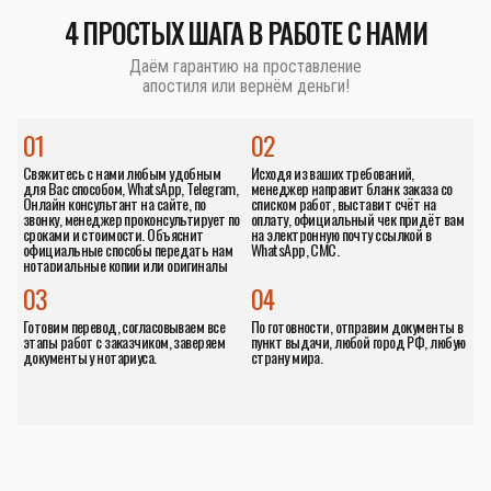
4 ПРОСТЫХ ШАГА В РАБОТЕ С НАМИ
Даём гарантию на проставление
апостиля или вернём деньги!
01
02
Свяжитесь с нами любым удобным
Исходя из ваших требований,
для Вас способом, WhatsApp, Telegram,
менеджер направит бланк заказа со
Онлайн консультант на сайте, по
списком работ, выставит счёт на
звонку, менеджер проконсультирует по
оплату, официальный чек придёт вам
сроками и стоимости. Объяснит
на электронную почту ссылкой в
официальные способы передать нам
WhatsApp, СМС.
нотариальные копии или оригиналы
документов.
03
04
Готовим перевод, согласовываем все
По готовности, отправим документы в
этапы работ с заказчиком, заверяем
пункт выдачи, любой город РФ, любую
документы у нотариуса.
страну мира.