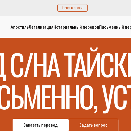
Цены и сроки
Апостиль
Легализация
Нотариальный перевод
Письменный пе
 С/НА ТАЙС
СЬМЕННО, УС
Заказать перевод
Задать вопрос