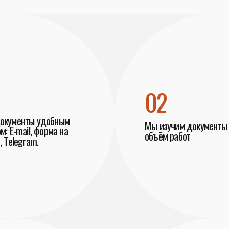
02
документы удобным
Мы изучим документы 
м: E-mail, форма на
объём работ
, Telegram.