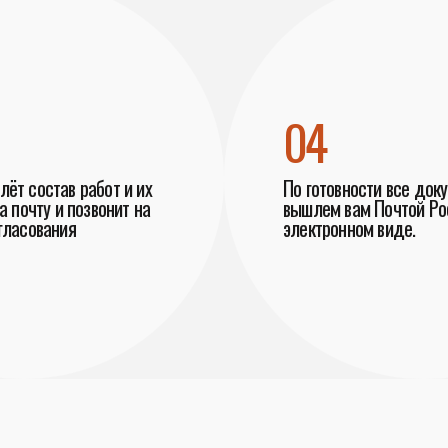
04
ёт состав работ и их
По готовности все док
а почту и позвонит на
вышлем вам Почтой Рос
гласования
электронном виде.