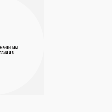
ументы мы
сии и в