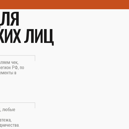
ДЛЯ
КИХ ЛИЦ
вляем чек,
егион РФ, по
ументы в
П, любые
атежа,
дничества.