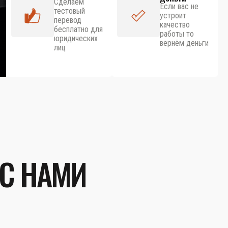
Сделаем
Если вас не
тестовый
устроит
перевод
качество
бесплатно для
работы то
юридических
вернём деньги
лиц
 С НАМИ