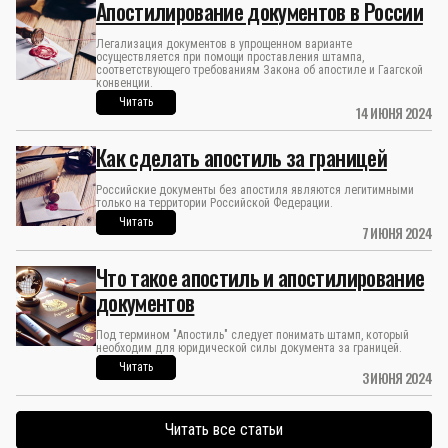
Апостилирование документов в России
Легализация документов в упрощенном варианте
осуществляется при помощи проставления штампа,
соответствующего требованиям Закона об апостиле и Гаагской
конвенции.
Читать
14 ИЮНЯ 2024
Как сделать апостиль за границей
Российские документы без апостиля являются легитимными
только на территории Российской Федерации.
Читать
7 ИЮНЯ 2024
Что такое апостиль и апостилирование
документов
Под термином "Апостиль" следует понимать штамп, который
необходим для юридической силы документа за границей.
Читать
3 ИЮНЯ 2024
Читать все статьи