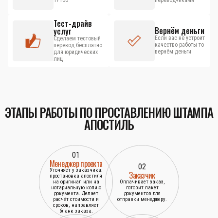
17100
переводчиками
Тест-драйв
Вернём деньги
услуг
Если вас не устроит
Сделаем тестовый
качество работы то
перевод бесплатно
вернём деньги
для юридических
лиц
ЭТАПЫ РАБОТЫ ПО ПРОСТАВЛЕНИЮ ШТАМПА
АПОСТИЛЬ
01
Менеджер проекта
02
Уточняет у заказчика:
Заказчик
простановка апостиля
на оригинал или на
Оплачивает заказ,
нотариальную копию
готовит пакет
документа. Делает
документов для
расчёт стоимости и
отправки менеджеру.
сроков, направляет
бланк заказа.