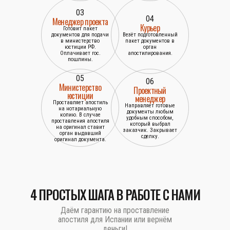
03
04
Менеджер проекта
Курьер
Готовит пакет
документов для подачи
Везёт подготовленный
в министерство
пакет документов в
юстиции РФ.
орган
Оплачивает гос.
апостилирования.
пошлины.
05
06
Министерство
Проектный
юстиции
менеджер
Проставляет апостиль
Направляет готовые
на нотариальную
документы любым
копию. В случае
удобным способом,
проставления апостиля
который выбрал
на оригинал ставит
заказчик. Закрывает
орган выдавший
сделку.
оригинал документа.
4 ПРОСТЫХ ШАГА В РАБОТЕ С НАМИ
Даём гарантию на проставление
апостиля для Испании или вернём
деньги!