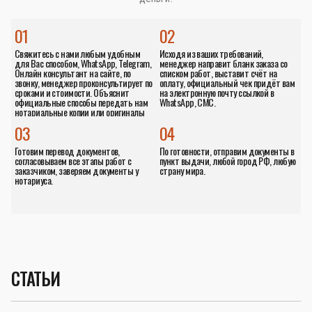
01
02
Свяжитесь с нами любым удобным
Исходя из ваших требований,
для Вас способом, WhatsApp, Telegram,
менеджер направит бланк заказа со
Онлайн консультант на сайте, по
списком работ, выставит счёт на
звонку, менеджер проконсультирует по
оплату, официальный чек придёт вам
сроками и стоимости. Объяснит
на электронную почту ссылкой в
официальные способы передать нам
WhatsApp, СМС.
нотариальные копии или оригиналы
документов.
03
04
Готовим перевод документов,
По готовности, отправим документы в
согласовываем все этапы работ с
пункт выдачи, любой город РФ, любую
заказчиком, заверяем документы у
страну мира.
нотариуса.
СТАТЬИ