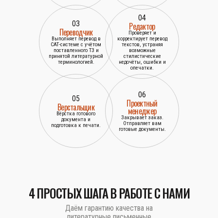
04
03
Редактор
Переводчик
Проверяет и
Выполняет перевод в
корректирует перевод
САТ-системе с учётом
текстов, устраняя
поставленного ТЗ и
возможные
принятой литературной
стилистические
терминологией.
недочёты, ошибки и
опечатки.
06
05
Проектный
Верстальщик
менеджер
Вёрстка готового
Закрывает заказ.
документа и
Отправляет вам
подготовка к печати.
готовые документы.
4 ПРОСТЫХ ШАГА В РАБОТЕ С НАМИ
Даём гарантию качества на
литературные письменные