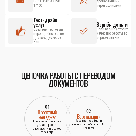
ГОСТ 15038 и ISO
проверенными
17100
переводчиками
Тест-драйв
Вернём деньги
услуг
Если вас не устроит
Сделаем тестовый
качество работы то
перевод бесплатно
вернём деньги
для юридических
лиц
ЦЕПОЧКА РАБОТЫ С ПЕРЕВОДОМ
ДОКУМЕНТОВ
01
02
Проектный
Верстальщик
менеджер
Верстает файлы и
Принимает заказ и
готовит к работе в САТ-
делает расчёт
системе
стоимости и сроков
перевода.