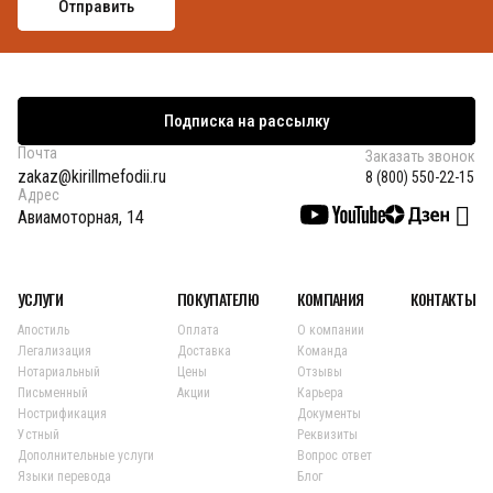
Подписка на рассылку
Почта
Заказать звонок
zakaz@kirillmefodii.ru
8 (800) 550-22-15
Адрес
Авиамоторная, 14
УСЛУГИ
ПОКУПАТЕЛЮ
КОМПАНИЯ
КОНТАКТЫ
Апостиль
Оплата
О компании
Легализация
Доставка
Команда
Нотариальный
Цены
Отзывы
Письменный
Акции
Карьера
Нострификация
Документы
Устный
Реквизиты
Дополнительные услуги
Вопрос ответ
Языки перевода
Блог