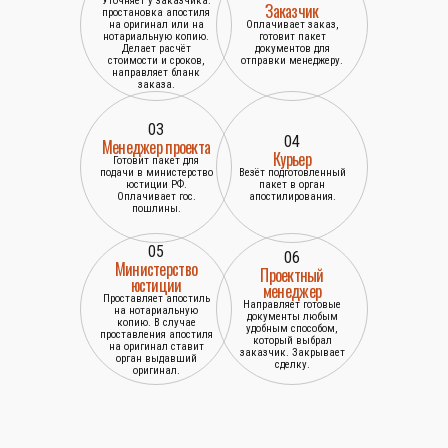
Уточняет у заказчика:
Заказчик
простановка апостиля
на оригинал или на
Оплачивает заказ,
нотариальную копию.
готовит пакет
Делает расчёт
документов для
стоимости и сроков,
отправки менеджеру.
направляет бланк
заказа.
03
04
Менеджер проекта
Курьер
Готовит пакет для
подачи в министерство
Везёт подготовленный
юстиции РФ.
пакет в орган
Оплачивает гос.
апостилирования.
пошлины.
05
06
Министерство
Проектный
юстиции
менеджер
Проставляет апостиль
Направляет готовые
на нотариальную
документы любым
копию. В случае
удобным способом,
проставления апостиля
который выбрал
на оригинал ставит
заказчик. Закрывает
орган выдавший
сделку.
оригинал.