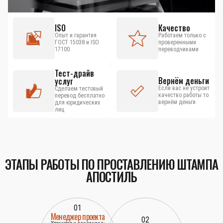
ISO
Качество
Опыт и гарантия
Работаем только с
ГОСТ 15038 и ISO
проверенными
17100
переводчиками
Тест-драйв
Вернём деньги
услуг
Если вас не устроит
Сделаем тестовый
качество работы то
перевод бесплатно
вернём деньги
для юридических
лиц
ЭТАПЫ РАБОТЫ ПО ПРОСТАВЛЕНИЮ ШТАМПА
АПОСТИЛЬ
01
Менеджер проекта
02