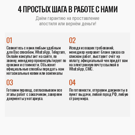
4 ПРОСТЫХ ШАГА В РАБОТЕ С НАМИ
Даём гарантию на проставление
апостиля или вернём деньги!
01
02
Свяжитесь с нами любым удобным
Исходя из ваших требований,
для Вас способом, WhatsApp, Telegram,
менеджер направит бланк заказа со
Онлайн консультант на сайте, по
списком работ, выставит счёт на
звонку, менеджер проконсультирует по
оплату, официальный чек придёт вам
сроками и стоимости. Объяснит
на электронную почту ссылкой в
официальные способы передать нам
WhatsApp, СМС.
нотариальные копии или оригиналы
документов.
03
04
Готовим перевод, согласовываем все
По готовности, отправим документы в
этапы работ с заказчиком, заверяем
пункт выдачи, любой город РФ, любую
документы у нотариуса.
страну мира.