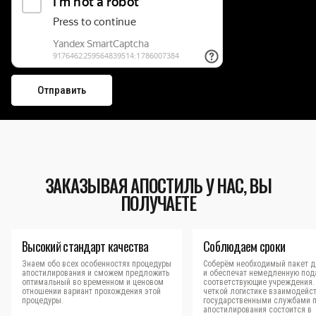
ЗАКАЗЫВАЯ АПОСТИЛЬ У НАС, ВЫ
ПОЛУЧАЕТЕ
Высокий стандарт качества
Соблюдаем сроки
Знаем обо всех особенностях процедуры
Соберём необходимый пакет д
апостилирования и сможем предложить
и обеспечат немедленную под
оптимальный во временном и ценовом
соответствующие учреждения.
отношении вариант прохождения этой
четкой логистике взаимодейст
процедуры.
государственными службами 
апостилирования состоится в