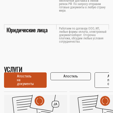
бесплатная доставка в любой
регион РФ. По запросу отправим
готовые документы в любую страну
мира.
Юридические лица
Работаем по договору ООО, ИП,
любые формы оплаты, электронный
документооборот. Отсрочка
платежа, обсудим любые условия
сотрудничества.
УСЛУГИ
Апостиль
Апостиль
Апо
на
по
документы
стр