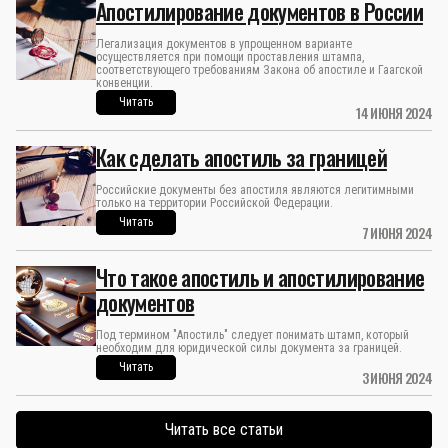
Апостилирование документов в России
Легализация документов в упрощенном варианте
осуществляется при помощи проставления штампа,
соответствующего требованиям Закона об апостиле и Гаагской
конвенции.
Читать
14 ИЮНЯ 2024
Как сделать апостиль за границей
Российские документы без апостиля являются легитимными
только на территории Российской Федерации.
Читать
7 ИЮНЯ 2024
Что такое апостиль и апостилирование
документов
Под термином "Апостиль" следует понимать штамп, который
необходим для юридической силы документа за границей.
Читать
3 ИЮНЯ 2024
Читать все статьи