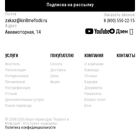
Подписка на рассылку
Почта
Заказать звонок
zakaz@kirillmefodii.ru
8 (800) 550-22-15
Адрес
Авиамоторная, 14
УСЛУГИ
ПОКУПАТЕЛЮ
КОМПАНИЯ
КОНТАКТЫ
Апостиль
Оплата
О компании
Легализация
Доставка
Команда
Нотариальный
Цены
Отзывы
Письменный
Акции
Карьера
Нострификация
Документы
Устный
Реквизиты
Дополнительные услуги
Вопрос ответ
Языки перевода
Блог
© 2008-2026 Бюро переводов "Кирилл и
Мефодий". Все права защищены.
Политика конфиденциальности