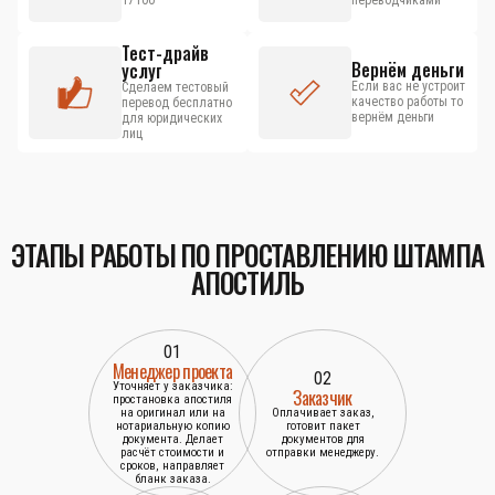
17100
переводчиками
Тест-драйв
Вернём деньги
услуг
Если вас не устроит
Сделаем тестовый
качество работы то
перевод бесплатно
вернём деньги
для юридических
лиц
ЭТАПЫ РАБОТЫ ПО ПРОСТАВЛЕНИЮ ШТАМПА
АПОСТИЛЬ
01
Менеджер проекта
02
Уточняет у заказчика:
Заказчик
простановка апостиля
на оригинал или на
Оплачивает заказ,
нотариальную копию
готовит пакет
документа. Делает
документов для
расчёт стоимости и
отправки менеджеру.
сроков, направляет
бланк заказа.