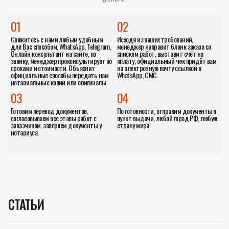
01
02
Свяжитесь с нами любым удобным
Исходя из ваших требований,
для Вас способом, WhatsApp, Telegram,
менеджер направит бланк заказа со
Онлайн консультант на сайте, по
списком работ, выставит счёт на
звонку, менеджер проконсультирует по
оплату, официальный чек придёт вам
сроками и стоимости. Объяснит
на электронную почту ссылкой в
официальные способы передать нам
WhatsApp, СМС.
нотариальные копии или оригиналы
документов.
03
04
Готовим перевод документов,
По готовности, отправим документы в
согласовываем все этапы работ с
пункт выдачи, любой город РФ, любую
заказчиком, заверяем документы у
страну мира.
нотариуса.
СТАТЬИ