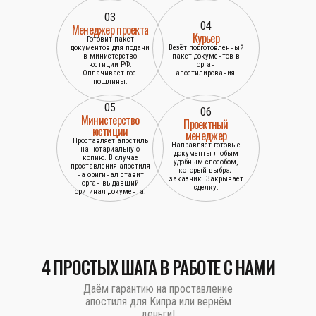
03
04
Менеджер проекта
Курьер
Готовит пакет
документов для подачи
Везёт подготовленный
в министерство
пакет документов в
юстиции РФ.
орган
Оплачивает гос.
апостилирования.
пошлины.
05
06
Министерство
Проектный
юстиции
менеджер
Проставляет апостиль
Направляет готовые
на нотариальную
документы любым
копию. В случае
удобным способом,
проставления апостиля
который выбрал
на оригинал ставит
заказчик. Закрывает
орган выдавший
сделку.
оригинал документа.
4 ПРОСТЫХ ШАГА В РАБОТЕ С НАМИ
Даём гарантию на проставление
апостиля для Кипра или вернём
деньги!