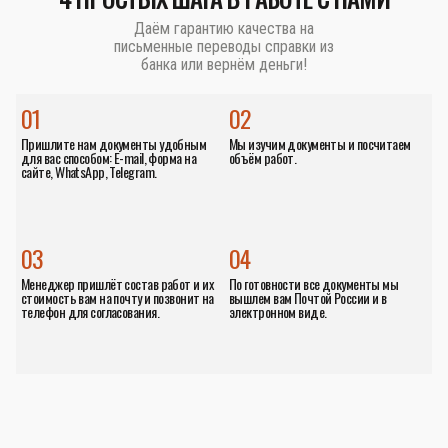
Даём гарантию качества на
письменные переводы справки из
банка или вернём деньги!
01
02
Пришлите нам документы удобным
Мы изучим документы и посчитаем
для вас способом: E-mail, форма на
объём работ.
сайте, WhatsApp, Telegram.
03
04
Менеджер пришлёт состав работ и их
По готовности все документы мы
стоимость вам на почту и позвонит на
вышлем вам Почтой России и в
телефон для согласования.
электронном виде.