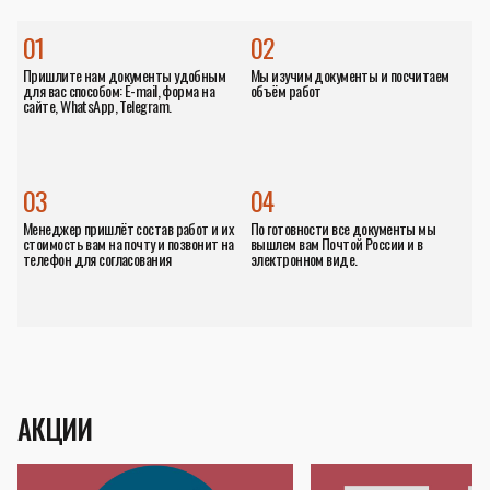
01
02
Пришлите нам документы удобным
Мы изучим документы и посчитаем
для вас способом: E-mail, форма на
объём работ
сайте, WhatsApp, Telegram.
03
04
Менеджер пришлёт состав работ и их
По готовности все документы мы
стоимость вам на почту и позвонит на
вышлем вам Почтой России и в
телефон для согласования
электронном виде.
АКЦИИ