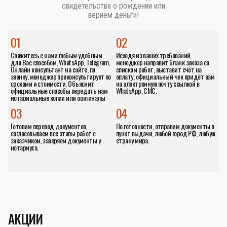
свидетельства о рождении или
вернём деньги!
01
02
Свяжитесь с нами любым удобным
Исходя из ваших требований,
для Вас способом, WhatsApp, Telegram,
менеджер направит бланк заказа со
Онлайн консультант на сайте, по
списком работ, выставит счёт на
звонку, менеджер проконсультирует по
оплату, официальный чек придёт вам
сроками и стоимости. Объяснит
на электронную почту ссылкой в
официальные способы передать нам
WhatsApp, СМС.
нотариальные копии или оригиналы
документов.
03
04
Готовим перевод документов,
По готовности, отправим документы в
согласовываем все этапы работ с
пункт выдачи, любой город РФ, любую
заказчиком, заверяем документы у
страну мира.
нотариуса.
АКЦИИ