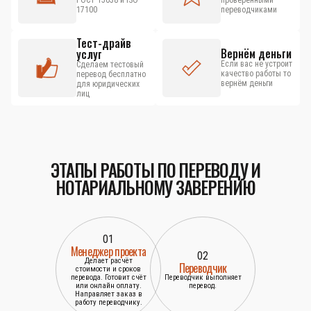
ГОСТ 15038 и ISO
проверенными
17100
переводчиками
Тест-драйв
Вернём деньги
услуг
Если вас не устроит
Сделаем тестовый
качество работы то
перевод бесплатно
вернём деньги
для юридических
лиц
ЭТАПЫ РАБОТЫ ПО ПЕРЕВОДУ И
НОТАРИАЛЬНОМУ ЗАВЕРЕНИЮ
01
Менеджер проекта
02
Делает расчёт
Переводчик
стоимости и сроков
перевода. Готовит счёт
Переводчик выполняет
или онлайн оплату.
перевод.
Направляет заказ в
работу переводчику.