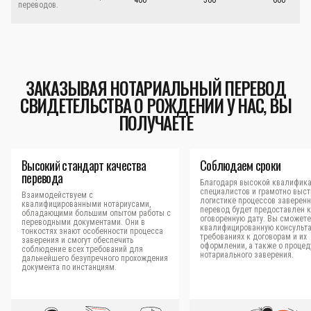
400
500
600
переводов.
ЗАКАЗЫВАЯ НОТАРИАЛЬНЫЙ ПЕРЕВОД
СВИДЕТЕЛЬСТВА О РОЖДЕНИИ У НАС, ВЫ
ПОЛУЧАЕТЕ
Высокий стандарт качества
Соблюдаем сроки
перевода
Благодаря высокой квалифик
специалистов и грамотно выс
Взаимодействуем с
логистике процессов заверен
квалифицированными нотариусами,
перевод будет предоставлен к
обладающими большим опытом работы с
оговоренную дату. Вы сможете
переводными документами. Они в
квалифицированную консульт
тонкостях знают особенности процесса
требованиях к договорам и их
заверения и смогут обеспечить
оформлении, а также о процед
соблюдение всех требований для
нотариального заверения.
дальнейшего безупречного прохождения
документа по инстанциям.