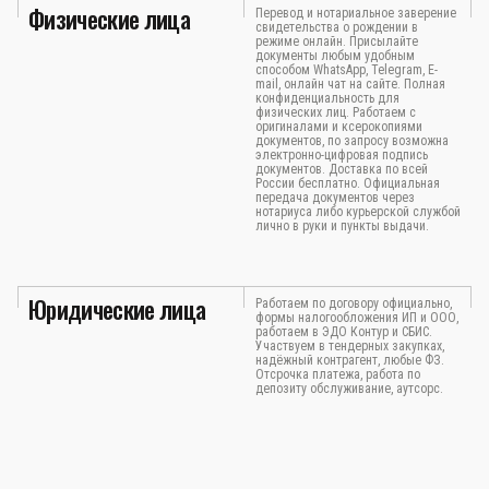
Физические лица
Перевод и нотариальное заверение
свидетельства о рождении в
режиме онлайн. Присылайте
документы любым удобным
способом WhatsApp, Telegram, E-
mail, онлайн чат на сайте. Полная
конфиденциальность для
физических лиц. Работаем с
оригиналами и ксерокопиями
документов, по запросу возможна
электронно-цифровая подпись
документов. Доставка по всей
России бесплатно. Официальная
передача документов через
нотариуса либо курьерской службой
лично в руки и пункты выдачи.
Юридические лица
Работаем по договору официально,
формы налогообложения ИП и ООО,
работаем в ЭДО Контур и СБИС.
Участвуем в тендерных закупках,
надёжный контрагент, любые ФЗ.
Отсрочка платежа, работа по
депозиту обслуживание, аутсорс.