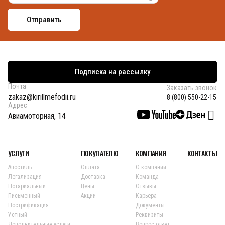
Подписка на рассылку
Почта
Заказать звонок
zakaz@kirillmefodii.ru
8 (800) 550-22-15
Адрес
Авиамоторная, 14
УСЛУГИ
ПОКУПАТЕЛЮ
КОМПАНИЯ
КОНТАКТЫ
Апостиль
Оплата
О компании
Легализация
Доставка
Команда
Нотариальный
Цены
Отзывы
Письменный
Акции
Карьера
Нострификация
Документы
Устный
Реквизиты
Дополнительные услуги
Вопрос ответ