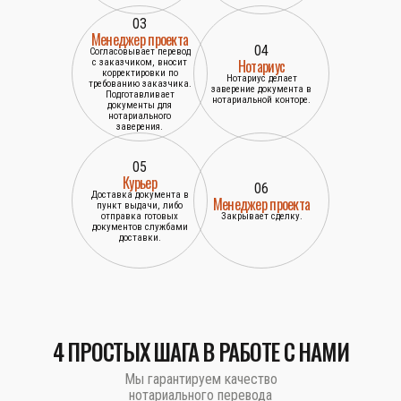
03
Менеджер проекта
04
Согласовывает перевод
Нотариус
с заказчиком, вносит
корректировки по
Нотариус делает
требованию заказчика.
заверение документа в
Подготавливает
нотариальной конторе.
документы для
нотариального
заверения.
05
Курьер
06
Доставка документа в
Менеджер проекта
пункт выдачи, либо
отправка готовых
Закрывает сделку.
документов службами
доставки.
4 ПРОСТЫХ ШАГА В РАБОТЕ С НАМИ
Мы гарантируем качество
нотариального перевода