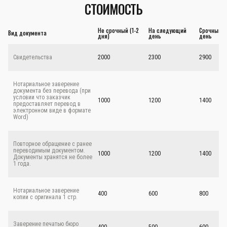
СТОИМОСТЬ
Не срочный (1-2
На следующий
Срочный - 
Вид документа
дня)
день
день
Свидетельства
2000
2300
2900
Нотариальное заверение
документа без перевода (при
условии что заказчик
1000
1200
1400
предоставляет перевод в
электронном виде в формате
Word)
Повторное обращение с ранее
переводимым документом.
1000
1200
1400
Документы хранятся не более
1 года.
Нотариальное заверение
400
600
800
копии с оригинала 1 стр.
Заверение печатью бюро